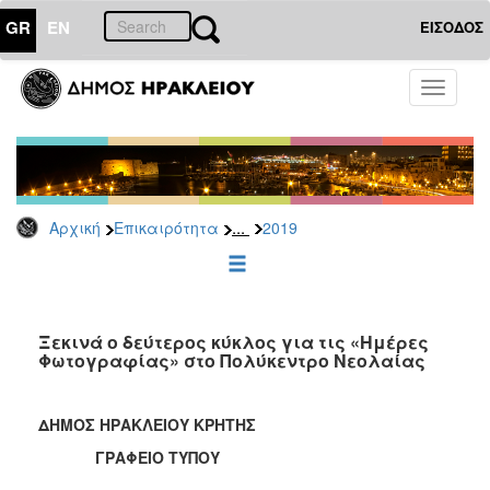
GR
EN
ΕΙΣΟΔΟΣ
ΕΠΙΚΑΙΡΟΤΗΤΑ
Toggle
navigati
Δελτία
Τύπου
Αρχείο
2026
...
Αρχική
Επικαιρότητα
2019
2025
2024
2023
2022
Ξεκινά ο δεύτερος κύκλος για τις «Ημέρες
Φωτογραφίας» στο Πολύκεντρο Νεολαίας
2021
2020
ΔΗΜΟΣ ΗΡΑΚΛΕΙΟΥ ΚΡΗΤΗΣ
2019
ΓΡΑΦΕΙΟ ΤΥΠΟΥ
2018