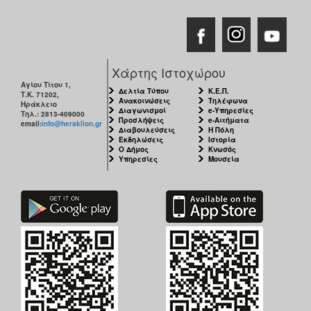
Χάρτης Ιστοχώρου
Αγίου Τίτου 1,
Δελτία Τύπου
Κ.Ε.Π.
Τ.Κ. 71202,
Ανακοινώσεις
Τηλέφωνα
Ηράκλειο
Διαγωνισμοί
e-Υπηρεσίες
Τηλ.: 2813-409000
Προσλήψεις
e-Αιτήματα
email:
info@heraklion.gr
Διαβουλεύσεις
Η Πόλη
Εκδηλώσεις
Ιστορία
Ο Δήμος
Κνωσός
Υπηρεσίες
Μουσεία