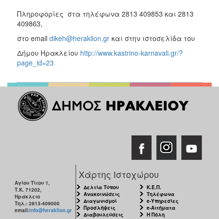
Πληροφορίες στα τηλέφωνα 2813 409853 και 2813
409863,
στο email
dikeh@heraklion.gr
και στην ιστοσελίδα του
Δήμου Ηρακλείου
http://www.kastrino-karnavali.gr/?
page_id=23
Χάρτης Ιστοχώρου
Αγίου Τίτου 1,
Δελτία Τύπου
Κ.Ε.Π.
Τ.Κ. 71202,
Ανακοινώσεις
Τηλέφωνα
Ηράκλειο
Διαγωνισμοί
e-Υπηρεσίες
Τηλ.: 2813-409000
Προσλήψεις
e-Αιτήματα
email:
info@heraklion.gr
Διαβουλεύσεις
Η Πόλη