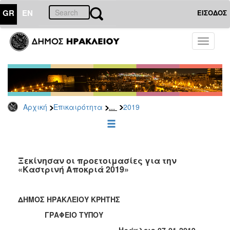
GR
EN
ΕΙΣΟΔΟΣ
ΕΠΙΚΑΙΡΟΤΗΤΑ
Toggle
navigati
Δελτία
Τύπου
Αρχείο
2026
...
Αρχική
Επικαιρότητα
2019
2025
2024
2023
2022
Ξεκίνησαν οι προετοιμασίες για την
«Καστρινή Αποκριά 2019»
2021
2020
ΔΗΜΟΣ ΗΡΑΚΛΕΙΟΥ ΚΡΗΤΗΣ
2019
ΓΡΑΦΕΙΟ ΤΥΠΟΥ
2018
Ηράκλειο 07-01-2019