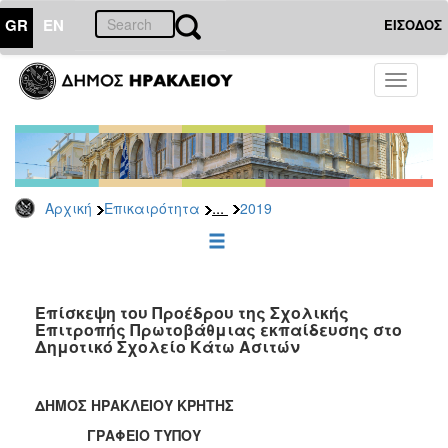
GR
EN
ΕΙΣΟΔΟΣ
ΕΠΙΚΑΙΡΟΤΗΤΑ
Toggle
navigati
Δελτία
Τύπου
Αρχείο
2026
...
Αρχική
Επικαιρότητα
2019
2025
2024
2023
2022
Επίσκεψη του Προέδρου της Σχολικής
Επιτροπής Πρωτοβάθμιας εκπαίδευσης στο
2021
Δημοτικό Σχολείο Κάτω Ασιτών
2020
2019
ΔΗΜΟΣ ΗΡΑΚΛΕΙΟΥ ΚΡΗΤΗΣ
2018
ΓΡΑΦΕΙΟ ΤΥΠΟΥ