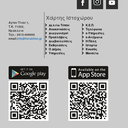
Χάρτης Ιστοχώρου
Αγίου Τίτου 1,
Δελτία Τύπου
Κ.Ε.Π.
Τ.Κ. 71202,
Ανακοινώσεις
Τηλέφωνα
Ηράκλειο
Διαγωνισμοί
e-Υπηρεσίες
Τηλ.: 2813-409000
Προσλήψεις
e-Αιτήματα
email:
info@heraklion.gr
Διαβουλεύσεις
Η Πόλη
Εκδηλώσεις
Ιστορία
Ο Δήμος
Κνωσός
Υπηρεσίες
Μουσεία