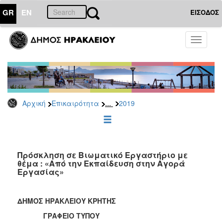
GR
EN
ΕΙΣΟΔΟΣ
ΕΠΙΚΑΙΡΟΤΗΤΑ
Toggle
navigati
Δελτία
Τύπου
Αρχείο
2026
...
Αρχική
Επικαιρότητα
2019
2025
2024
2023
2022
Πρόσκληση σε Βιωματικό Εργαστήριο με
θέμα : «Από την Εκπαίδευση στην Αγορά
2021
Εργασίας»
2020
2019
ΔΗΜΟΣ ΗΡΑΚΛΕΙΟΥ ΚΡΗΤΗΣ
2018
ΓΡΑΦΕΙΟ ΤΥΠΟΥ