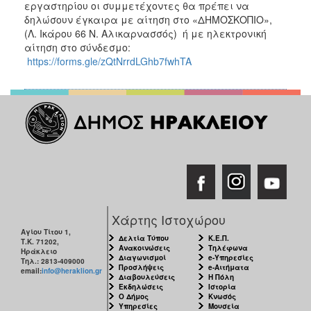
εργαστηρίου οι συμμετέχοντες θα πρέπει να
δηλώσουν έγκαιρα με αίτηση στο «ΔΗΜΟΣΚΟΠΙΟ»,
(Λ. Ικάρου 66 Ν. Αλικαρνασσός) ή με ηλεκτρονική
αίτηση στο σύνδεσμο:
https://forms.gle/zQtNrrdLGhb7fwhTA
Χάρτης Ιστοχώρου
Αγίου Τίτου 1,
Δελτία Τύπου
Κ.Ε.Π.
Τ.Κ. 71202,
Ανακοινώσεις
Τηλέφωνα
Ηράκλειο
Διαγωνισμοί
e-Υπηρεσίες
Τηλ.: 2813-409000
Προσλήψεις
e-Αιτήματα
email:
info@heraklion.gr
Διαβουλεύσεις
Η Πόλη
Εκδηλώσεις
Ιστορία
Ο Δήμος
Κνωσός
Υπηρεσίες
Μουσεία