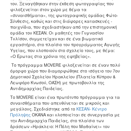
του. Ξεναγήθηκαν στην έκθεση φωτογραφίας που
φιλοξενείται στον χώρο με θέμα τα
«συναισθήματα», της φωτογραφικής ομάδας Φώτο-
Σύνθεσις, καθώς και στις διάφορες κατασκευές -
παιχνίδια, που σχεδιαστήκαν από την επιστημονική
ομάδα του ΚΕΣΑΝ. Οι μαθητές του Γυμνασίου
Τυλίσου, συμμετείχαν και σε ένα βιωματικό
εργαστήριο, στο πλαίσιο του προγράμματος Αγωγής
Υγείας, που υλοποιούν στο σχολείο τους, με θέμα:
«Ο Έρωτας στα χρόνια της εφηβείας».
Το πρόγραμμα MOVERE φιλοξενείται σε έναν πολύ
όμορφο χώρο που διαμορφώθηκε στο ισόγειο του 7ου
Δημοτικού Σχολείου Ηρακλείου (Πλατεία Κύπρου &
Λεωφόρο Κνωσού, ΟΑΣΗ) με πρωτοβουλία της
Αντιδημαρχίας Παιδείας.
Το MOVERE είναι ένα πρωτότυπο πρόγραμμα για τα
συναισθήματα που απευθύνεται σε μικρούς και
μεγάλους. Σχεδιάστηκε από το
ΚΕΣΑΝ- Κέντρο
Πρόληψης
ΟΚΑΝΑ και υλοποιείται σε συνεργασία με
την Αντιδημαρχία Παιδείας, στο πλαίσιο των
δράσεων «Ηράκλειο: Η Πόλη που Μαθαίνει» του