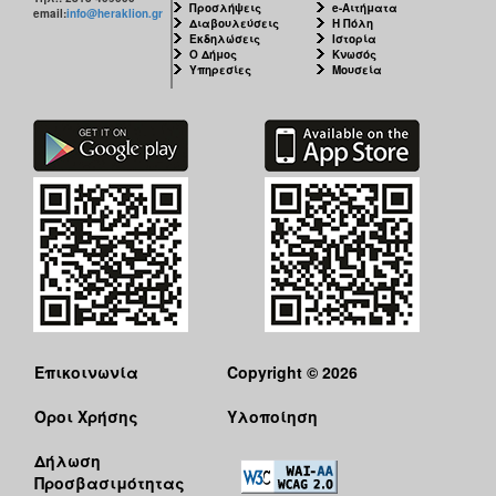
Προσλήψεις
e-Αιτήματα
email:
info@heraklion.gr
Διαβουλεύσεις
Η Πόλη
Εκδηλώσεις
Ιστορία
Ο Δήμος
Κνωσός
Υπηρεσίες
Μουσεία
Επικοινωνία
Copyright © 2026
Όροι Χρήσης
Υλοποίηση
Δήλωση
Προσβασιμότητας