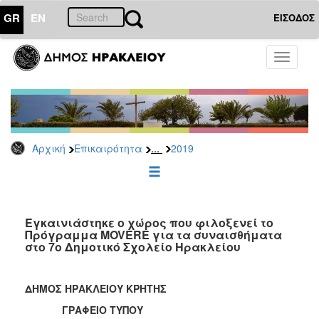
GR
EN
ΕΙΣΟΔΟΣ
ΕΠΙΚΑΙΡΟΤΗΤΑ
Toggle
navigati
Δελτία
Τύπου
Αρχείο
2026
...
Αρχική
Επικαιρότητα
2019
2025
2024
2023
2022
Εγκαινιάστηκε ο χώρος που φιλοξενεί το
Πρόγραμμα MOVERE για τα συναισθήματα
2021
στο 7ο Δημοτικό Σχολείο Ηρακλείου
2020
2019
ΔΗΜΟΣ ΗΡΑΚΛΕΙΟΥ ΚΡΗΤΗΣ
2018
ΓΡΑΦΕΙΟ ΤΥΠΟΥ