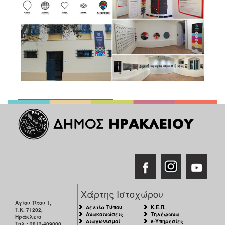
Χάρτης Ιστοχώρου
Αγίου Τίτου 1,
Δελτία Τύπου
Κ.Ε.Π.
Τ.Κ. 71202,
Ανακοινώσεις
Τηλέφωνα
Ηράκλειο
Διαγωνισμοί
e-Υπηρεσίες
Τηλ.: 2813-409000