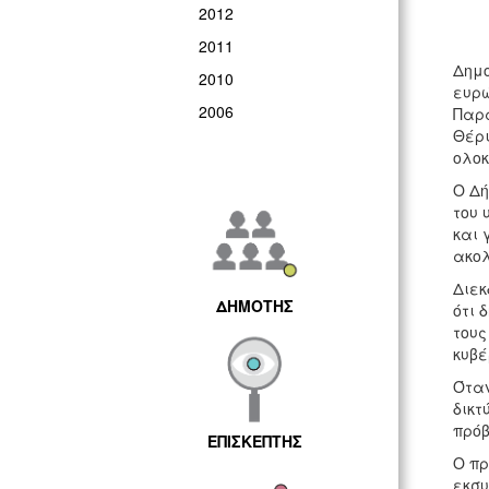
2012
2011
Δημο
2010
ευρώ
2006
Παρ
Θέρι
ολοκ
Ο Δή
του 
και 
ακολ
Διεκ
ΔΗΜΟΤΗΣ
ότι 
τους
κυβέ
Όταν
δικτ
πρόβ
ΕΠΙΣΚΕΠΤΗΣ
Ο πρ
εκσυ