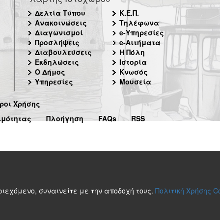
Δελτία Τύπου
Κ.Ε.Π.
Ανακοινώσεις
Τηλέφωνα
Διαγωνισμοί
e-Υπηρεσίες
Προσλήψεις
e-Αιτήματα
Διαβουλεύσεις
Η Πόλη
Εκδηλώσεις
Ιστορία
Ο Δήμος
Κνωσός
Υπηρεσίες
Μουσεία
ροι Χρήσης
ιμότητας
Πλοήγηση
FAQs
RSS
περιεχόμενο, συναινείτε με την αποδοχή τους.
Πολιτική Χρήσης C