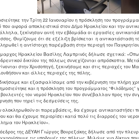
σιεύτηκε την Τρίτη 22 Ιανουαρίου η πρόσκληση του προγράμμ
 που αφορά αποκλειστικά στον Δήμο Ηρακλείου και την αντικα
άλληλα,
ξεκίνησαν αυτή την εβδομάδα οι εργασίες αντικατά
σσος. Θυμίζουμε ότι σε εξέλιξη βρίσκεται η αντικατάσταση το
ληρωθεί η αντίστοιχη παρέμβαση στην περιοχή του Παγκρητίου
μαρχος Ηρακλείου Βασίλης Λαμπρινός δήλωσε σχετικά: «Όπως
υδρευτικού δικτύου της πόλεως συνεχίζονται απρόσκοπτα. Μετά
γίνονται στην Χρυσοπηγή, ξεκινήσαμε και στις περιοχές του Μ
ουθήσουν και άλλες περιοχές της πόλης.
δικήσαμε και εξασφαλίσαμε από την κυβέρνηση την πλήρη χρη
δημοσιεύτηκε και η πρόσκληση του προγράμματος “Φιλόδημος” 
 βουλευτές του νομού Ηρακλείου που συνέβαλλαν προς την συ
ρνηση που τηρεί τις δεσμεύσεις της.
 ολοκληρωθούν οι παρεμβάσεις, θα έχουμε αντικαταστήσει π
ύου και θα έχουμε περιορίσει κατά πολύ τις διαρροές του νερο
λημα του Ηρακλείου».
όεδρος της ΔΕΥΑΗ Γιώργος Βουρεξάκης δήλωσε από την πλευρά
γχρονίσουμε τις υποδομές της πόλεως. Μιλάμε για δίκτυα που