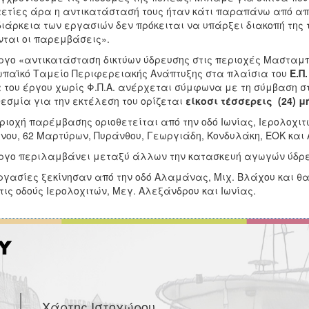
ετίες άρα η αντικατάστασή τους ήταν κάτι παραπάνω από απ
διάρκεια των εργασιών δεν πρόκειται να υπάρξει διακοπή της 
νται οι παρεμβάσεις».
ργο «αντικατάσταση δικτύων ύδρευσης στις περιοχές Μασταμ
παϊκό Ταμείο Περιφερειακής Ανάπτυξης στα πλαίσια του
Ε.Π
 του έργου χωρίς Φ.Π.Α. ανέρχεται σύμφωνα με τη σύμβαση σ
εσμία για την εκτέλεση του ορίζεται
είκοσι τέσσερεις
(24) μ
ριοχή παρέμβασης οριοθετείται από την οδό Ιωνίας, Ιερολοχι
νου, 62 Μαρτύρων, Πυράνθου, Γεωργιάδη, Κονδυλάκη, ΕΟΚ και
ργο περιλαμβάνει μεταξύ άλλων την κατασκευή αγωγών ύδρε
ργασίες ξεκίνησαν από την οδό Αλαμάνας, Μιχ. Βλάχου και θα
τις οδούς Ιερολοχιτών, Μεγ. Αλεξάνδρου και Ιωνίας.
Χάρτης Ιστοχώρου