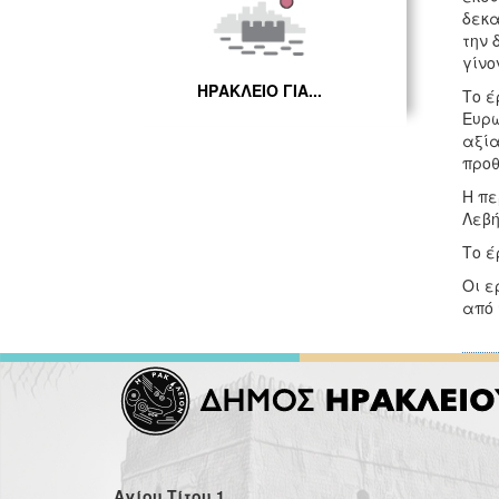
δεκα
την 
γίνο
ΗΡΑΚΛΕΙΟ ΓΙΑ...
Το έ
Ευρω
αξία
προθ
Η πε
Λεβή
Το έ
Οι ε
από 
Αγίου Τίτου 1,