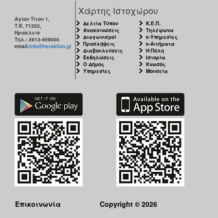
Χάρτης Ιστοχώρου
Αγίου Τίτου 1,
Δελτία Τύπου
Κ.Ε.Π.
Τ.Κ. 71202,
Ανακοινώσεις
Τηλέφωνα
Ηράκλειο
Διαγωνισμοί
e-Υπηρεσίες
Τηλ.: 2813-409000
Προσλήψεις
e-Αιτήματα
email:
info@heraklion.gr
Διαβουλεύσεις
Η Πόλη
Εκδηλώσεις
Ιστορία
Ο Δήμος
Κνωσός
Υπηρεσίες
Μουσεία
Επικοινωνία
Copyright © 2026