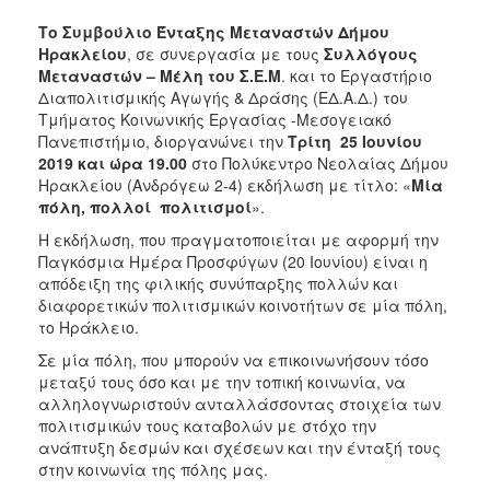
Το Συμβούλιο Ένταξης Μεταναστών Δήμου
Ηρακλείου
, σε συνεργασία με τους
Συλλόγους
Μεταναστών – Μέλη του Σ.Ε.Μ
. και το Εργαστήριο
Διαπολιτισμικής Αγωγής & Δράσης (ΕΔ.Α.Δ.) του
Τμήματος Κοινωνικής Εργασίας -Μεσογειακό
Πανεπιστήμιο, διοργανώνει την
Τρίτη 25 Ιουνίου
2019 και ώρα 19.00
στο Πολύκεντρο Νεολαίας Δήμου
Ηρακλείου (Ανδρόγεω 2-4) εκδήλωση με τίτλο: «
Μία
πόλη, πολλοί πολιτισμοί
».
Η εκδήλωση, που πραγματοποιείται με αφορμή την
Παγκόσμια Ημέρα Προσφύγων (20 Ιουνίου) είναι η
απόδειξη της φιλικής συνύπαρξης πολλών και
διαφορετικών πολιτισμικών κοινοτήτων σε μία πόλη,
το Ηράκλειο.
Σε μία πόλη, που μπορούν να επικοινωνήσουν τόσο
μεταξύ τους όσο και με την τοπική κοινωνία, να
αλληλογνωριστούν ανταλλάσσοντας στοιχεία των
πολιτισμικών τους καταβολών με στόχο την
ανάπτυξη δεσμών και σχέσεων και την ένταξή τους
στην κοινωνία της πόλης μας.