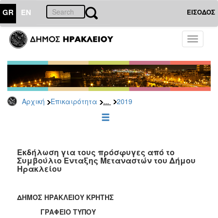
GR
EN
ΕΙΣΟΔΟΣ
ΕΠΙΚΑΙΡΟΤΗΤΑ
Toggle
navigati
Δελτία
Τύπου
Αρχείο
2026
...
Αρχική
Επικαιρότητα
2019
2025
2024
2023
2022
Εκδήλωση για τους πρόσφυγες από το
Συμβούλιο Ένταξης Μεταναστών του Δήμου
2021
Ηρακλείου
2020
2019
ΔΗΜΟΣ ΗΡΑΚΛΕΙΟΥ ΚΡΗΤΗΣ
2018
ΓΡΑΦΕΙΟ ΤΥΠΟΥ