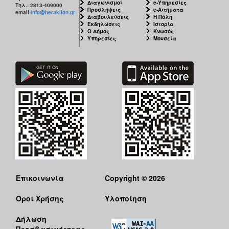
Διαγωνισμοί
e-Υπηρεσίες
Τηλ.: 2813-409000
Προσλήψεις
e-Αιτήματα
email:
info@heraklion.gr
Διαβουλεύσεις
Η Πόλη
Εκδηλώσεις
Ιστορία
Ο Δήμος
Κνωσός
Υπηρεσίες
Μουσεία
Επικοινωνία
Copyright © 2026
Όροι Χρήσης
Υλοποίηση
Δήλωση
Προσβασιμότητας