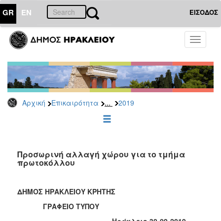
GR
EN
ΕΙΣΟΔΟΣ
ΕΠΙΚΑΙΡΟΤΗΤΑ
Toggle
navigati
Δελτία
Τύπου
Αρχείο
2026
...
Αρχική
Επικαιρότητα
2019
2025
2024
2023
2022
Προσωρινή αλλαγή χώρου για το τμήμα
πρωτοκόλλου
2021
2020
ΔΗΜΟΣ ΗΡΑΚΛΕΙΟΥ ΚΡΗΤΗΣ
2019
ΓΡΑΦΕΙΟ ΤΥΠΟΥ
2018
Ηράκλειο 30-09-2019