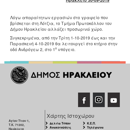
2017
2016
Λόγω απαραίτητων εργασιών στο γραφείο που
2015
βρίσκεται στη Λότζια, το Τμήμα Πρωτοκόλλου του
Δήμου Ηρακλείου αλλάζει προσωρινά χώρο.
2013
Συγκεκριμένα, από την Τρίτη 1-10-2019 έως και την
2012
Παρασκευή 4-10-2019 θα λειτουργεί στο κτήριο στην
2011
ο
οδό Ανδρόγεω 2, στο 1
υπόγειο.
2010
2006
ΔΗΜΟΤΗΣ
ΕΠΙΣΚΕΠΤΗΣ
Χάρτης Ιστοχώρου
ΗΡΑΚΛΕΙΟ
Αγίου Τίτου 1,
ΓΙΑ...
Δελτία Τύπου
Κ.Ε.Π.
Τ.Κ. 71202,
Ανακοινώσεις
Τηλέφωνα
Ηράκλειο