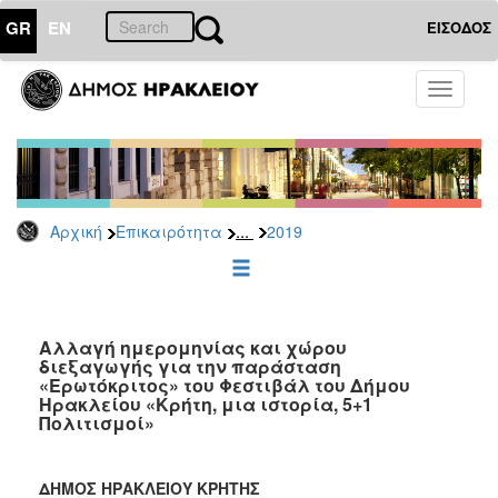
GR
EN
ΕΙΣΟΔΟΣ
ΕΠΙΚΑΙΡΟΤΗΤΑ
Toggle
navigati
Δελτία
Τύπου
Αρχείο
2026
...
Αρχική
Επικαιρότητα
2019
2025
2024
2023
2022
Αλλαγή ημερομηνίας και χώρου
διεξαγωγής για την παράσταση
2021
«Ερωτόκριτος» του Φεστιβάλ του Δήμου
Ηρακλείου «Κρήτη, μια ιστορία, 5+1
2020
Πολιτισμοί»
2019
2018
ΔΗΜΟΣ ΗΡΑΚΛΕΙΟΥ ΚΡΗΤΗΣ