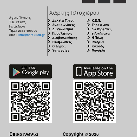
Χάρτης Ιστοχώρου
Αγίου Τίτου 1,
Δελτία Τύπου
Κ.Ε.Π.
Τ.Κ. 71202,
Ανακοινώσεις
Τηλέφωνα
Ηράκλειο
Διαγωνισμοί
e-Υπηρεσίες
Τηλ.: 2813-409000
Προσλήψεις
e-Αιτήματα
email:
info@heraklion.gr
Διαβουλεύσεις
Η Πόλη
Εκδηλώσεις
Ιστορία
Ο Δήμος
Κνωσός
Υπηρεσίες
Μουσεία
Επικοινωνία
Copyright © 2026