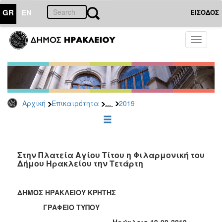
GR
EN
ΕΙΣΟΔΟΣ
ΕΠΙΚΑΙΡΟΤΗΤΑ
Toggle
navigati
Δελτία
Τύπου
Αρχείο
2026
...
Αρχική
Επικαιρότητα
2019
2025
2024
2023
2022
Στην Πλατεία Αγίου Τίτου η Φιλαρμονική του
Δήμου Ηρακλείου την Τετάρτη
2021
2020
ΔΗΜΟΣ ΗΡΑΚΛΕΙΟΥ ΚΡΗΤΗΣ
2019
ΓΡΑΦΕΙΟ ΤΥΠΟΥ
2018
Ηράκλειο 19-08-2019