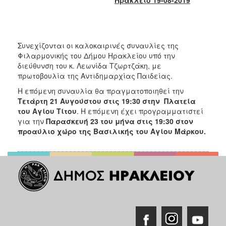
2017
2016
2015
Συνεχίζονται οι καλοκαιρινές συναυλίες της
2013
Φιλαρμονικής του Δήμου Ηρακλείου υπό την
διεύθυνση του κ. Λεωνίδα Τζωρτζάκη, με
2012
πρωτοβουλία της Αντιδημαρχίας Παιδείας.
2011
Η επόμενη συναυλία θα πραγματοποιηθεί την
2010
Τετάρτη 21 Αυγούστου στις 19:30 στην Πλατεία
του Αγίου Τίτου
. Η επόμενη έχει προγραμματιστεί
2006
για την
Παρασκευή 23 του μήνα στις 19:30 στον
προαύλιο χώρο της Βασιλικής του Αγίου Μάρκου.
ΔΗΜΟΤΗΣ
ΕΠΙΣΚΕΠΤΗΣ
ΗΡΑΚΛΕΙΟ
ΓΙΑ...