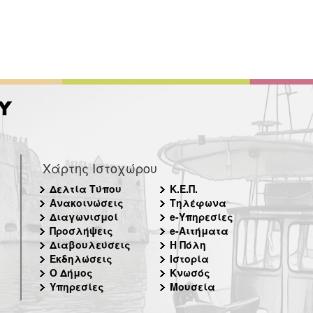
Χάρτης Ιστοχώρου
Δελτία Τύπου
Κ.Ε.Π.
Ανακοινώσεις
Τηλέφωνα
Διαγωνισμοί
e-Υπηρεσίες
Προσλήψεις
e-Αιτήματα
Διαβουλεύσεις
Η Πόλη
Εκδηλώσεις
Ιστορία
Ο Δήμος
Κνωσός
Υπηρεσίες
Μουσεία