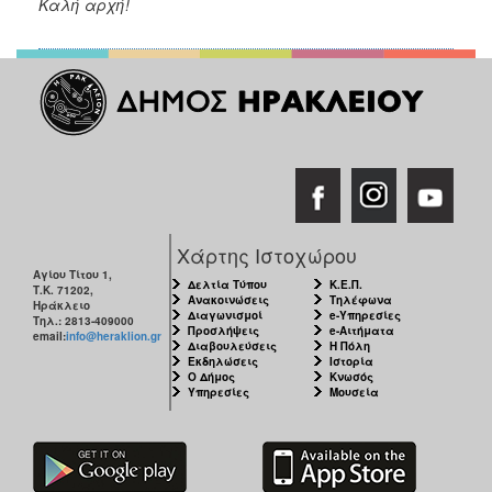
Καλή αρχή!
Χάρτης Ιστοχώρου
Αγίου Τίτου 1,
Δελτία Τύπου
Κ.Ε.Π.
Τ.Κ. 71202,
Ανακοινώσεις
Τηλέφωνα
Ηράκλειο
Διαγωνισμοί
e-Υπηρεσίες
Τηλ.: 2813-409000
Προσλήψεις
e-Αιτήματα
email:
info@heraklion.gr
Διαβουλεύσεις
Η Πόλη
Εκδηλώσεις
Ιστορία
Ο Δήμος
Κνωσός
Υπηρεσίες
Μουσεία