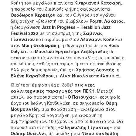
Κρήτη του μεγάλου πιανίστα
Κυπριανού Κατσαρή
,
η παρουσία του διεθνούς φήμης σαξοφωνίστα
Θεόδωρου Κερκέζου
και του Ούγγρου τσιγγάνου
δεξιοτέχνη «βιολιστή του διαβόλου»
Ρόμπι Λάκατος
,
η διοργάνωση
Jazz
In
Progress
–
Heraklion
Jazz
Festival
2020
με τη σύμπραξη της
Σαβίνας
Γιαννάτου
και αφιέρωμα στον
Λέοναρντ Κοέν
και
στον
Μίκη Θεοδωράκη
, η συνεργασία με τον
Ross
Daly
και το
Μουσικό Εργαστήρι Λαβύρινθος
σε
εκπαιδευτικά σεμινάρια και συναυλίες με μουσικές
του κόσμου, καθώς και αφιερώματα σε σπουδαίους
Έλληνες δημιουργούς, όπως ο
Χρήστος Λεοντής
, η
Ελένη Καραΐνδρου
, η
Λίνα Νικολακοπούλου
κ.ά.
Ιδιαίτερη έμφαση έχει δοθεί στις
νέες
καλλιτεχνικές παραγωγές του ΠΣΚΗ.
Μεταξύ
αυτών, θα παρουσιαστεί
«Ο Πατούχας»
, κορυφαίο
έργο του Ιωάννη Κονδυλάκη, σε σκηνοθεσία
Θέμη
Μουμουλίδη
, μια παράσταση – αφιέρωμα στον
μεγάλο Κρητικό λογοτέχνη, με αφορμή τη
συμπλήρωση των 100 χρόνων από το θάνατό του. Θα
παρουσιαστεί επίσης
«Ο Εγωιστής Γίγαντας»
του
Όσκαρ Ουάιλντ
, σε μουσική του
Νίκου Ξανθούλη
,