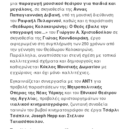
μια
παραγωγή μουσικού θεάτρου για παιδιά και
μεγάλους
, σε σκηνοθεσία της
Άννας
Παπαγιαννάκη Διβανή
, υπό τη μουσική διεύθυνση
του
Ραφαήλ Πυλαρινού
, καθώς και η παράσταση
«Θεόδωρος Κολοκοτρώνης: Ο Θεός έβαλε την
υπογραφή του…»
του
Γιώργου Α. Χριστοδούλου
σε
σκηνοθεσία της
Γιώτας Κουνδουράκη
, έργο
αφιερωμένο στη συμπλήρωση των 250 χρόνων από
την γέννηση του Θεόδωρου Κολοκοτρώνη.
Παράλληλα, αναπτύσσεται στενή σχέση με τοπικά
καλλιτεχνικά σχήματα και δημιουργούς και
καθιερώνεται
Κύκλος Μουσικής Δωματίου
με
εγχώριους -και όχι μόνο- καλλιτέχνες.
Εγκαινιάζεται συνεργασία με τον
ΑΝΤ1
για
προβολή παραστάσεων της
Μητροπολιτικής
Όπερας της Νέας Υόρκης
και του
Εθνικού Θεάτρου
της Αγγλία
ς, προβολές αριστουργημάτων του
ιταλικού κινηματογράφου
, ζωντανή συνοδεία
ταινιών του βωβού κινηματογράφου σε έργα
Τσάρλι
Τσάπλιν
,
Joseph
Hepp
και Στέλιου
Τατασόπουλου.