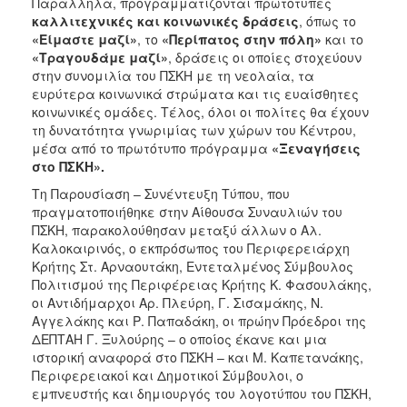
Παράλληλα, προγραμματίζονται πρωτότυπες
καλλιτεχνικές και κοινωνικές δράσεις
, όπως το
«Είμαστε μαζί»
, το
«Περίπατος στην πόλη»
και το
«Τραγουδάμε μαζί»
, δράσεις οι οποίες στοχεύουν
στην συνομιλία του ΠΣΚΗ με τη νεολαία, τα
ευρύτερα κοινωνικά στρώματα και τις ευαίσθητες
κοινωνικές ομάδες. Τέλος, όλοι οι πολίτες θα έχουν
τη δυνατότητα γνωριμίας των χώρων του Κέντρου,
μέσα από το πρωτότυπο πρόγραμμα
«Ξεναγήσεις
στο ΠΣΚΗ».
Τη Παρουσίαση – Συνέντευξη Τύπου, που
πραγματοποιήθηκε στην Αίθουσα Συναυλιών του
ΠΣΚΗ, παρακολούθησαν μεταξύ άλλων ο Αλ.
Καλοκαιρινός, ο εκπρόσωπος του Περιφερειάρχη
Κρήτης Στ. Αρναουτάκη, Εντεταλμένος Σύμβουλος
Πολιτισμού της Περιφέρειας Κρήτης Κ. Φασουλάκης,
οι Αντιδήμαρχοι Αρ. Πλεύρη, Γ. Σισαμάκης, Ν.
Αγγελάκης και Ρ. Παπαδάκη, οι πρώην Πρόεδροι της
ΔΕΠΤΑΗ Γ. Ξυλούρης – ο οποίος έκανε και μια
ιστορική αναφορά στο ΠΣΚΗ – και Μ. Καπετανάκης,
Περιφερειακοί και Δημοτικοί Σύμβουλοι, ο
εμπνευστής και δημιουργός του λογοτύπου του ΠΣΚΗ,