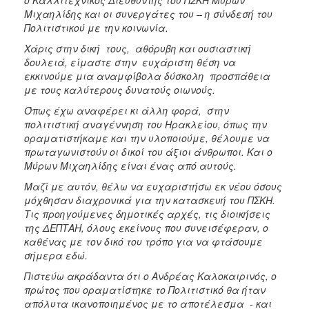
ο Καλλιτεχνικός Διευθυντής του ΠΣΚΗ Μύρων
Μιχαηλίδης και οι συνεργάτες του – η σύνδεσή του
Πολιτιστικού με την κοινωνία.
Χάρις στην δική τους, αθόρυβη και ουσιαστική
δουλειά, είμαστε στην ευχάριστη θέση να
εκκινούμε μια αναμφίβολα δύσκολη προσπάθεια
με τους καλύτερους δυνατούς οιωνούς.
Όπως έχω αναφέρει κι άλλη φορά, στην
πολιτιστική αναγέννηση του Ηρακλείου, όπως την
οραματιστήκαμε και την υλοποιούμε, θέλουμε να
πρωταγωνιστούν οι δικοί του άξιοι άνθρωποι. Και ο
Μύρων Μιχαηλίδης είναι ένας από αυτούς.
Μαζί με αυτόν, θέλω να ευχαριστήσω εκ νέου όσους
μόχθησαν διαχρονικά για την κατασκευή του ΠΣΚΗ.
Τις προηγούμενες δημοτικές αρχές, τις διοικήσεις
της ΔΕΠΤΑΗ, όλους εκείνους που συνεισέφεραν, ο
καθένας με τον δικό του τρόπο για να φτάσουμε
σήμερα εδώ.
Πιστεύω ακράδαντα ότι ο Ανδρέας Καλοκαιρινός, ο
πρώτος που οραματίστηκε το Πολιτιστικό θα ήταν
απόλυτα ικανοποιημένος με το αποτέλεσμα - και