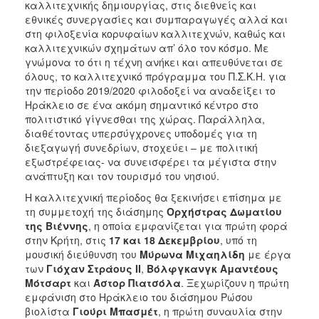
καλλιτεχνικής δημιουργίας, στις διεθνείς και
εθνικές συνεργασίες και συμπαραγωγές αλλά και
στη φιλοξενία κορυφαίων καλλιτεχνών, καθώς και
καλλιτεχνικών σχημάτων απ’ όλο τον κόσμο. Με
γνώμονα το ότι η τέχνη ανήκει και απευθύνεται σε
όλους, το καλλιτεχνικό πρόγραμμα του Π.Σ.Κ.Η. για
την περίοδο 2019/2020 φιλοδοξεί να αναδείξει το
Ηράκλειο σε ένα ακόμη σημαντικό κέντρο στο
πολιτιστικό γίγνεσθαι της χώρας. Παράλληλα,
διαθέτοντας υπερσύγχρονες υποδομές για τη
διεξαγωγή συνεδρίων, στοχεύει – με πολιτική
εξωστρέφειας- να συνεισφέρει τα μέγιστα στην
ανάπτυξη και τον τουρισμό του νησιού.
Η καλλιτεχνική περίοδος θα ξεκινήσει επίσημα με
τη συμμετοχή της διάσημης
Ορχήστρας Δωματίου
της Βιέννης
, η οποία εμφανίζεται για πρώτη φορά
στην Κρήτη, στις
17 και 18 Δεκεμβρίου
, υπό τη
μουσική διεύθυνση του
Μύρωνα Μιχαηλίδη
με έργα
των
Γιόχαν Στράους
ΙΙ
,
Βόλφγκανγκ Αμαντέους
Μότσαρτ
και
Άστορ Πιατσόλα
. Ξεχωρίζουν η πρώτη
εμφάνιση στο Ηράκλειο του διάσημου Ρώσου
βιολίστα
Γιούρι Μπασμέτ
, η πρώτη συναυλία στην