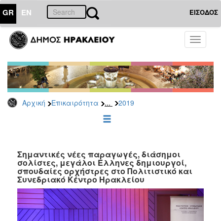
GR
EN
ΕΙΣΟΔΟΣ
ΕΠΙΚΑΙΡΟΤΗΤΑ
Toggle
navigati
Δελτία
Τύπου
Αρχείο
2026
...
Αρχική
Επικαιρότητα
2019
2025
2024
2023
2022
Σημαντικές νέες παραγωγές, διάσημοι
σολίστες, μεγάλοι Έλληνες δημιουργοί,
2021
σπουδαίες ορχήστρες στο Πολιτιστικό και
Συνεδριακό Κέντρο Ηρακλείου
2020
2019
2018