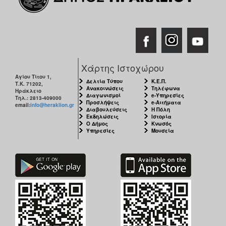
Χάρτης Ιστοχώρου
Αγίου Τίτου 1,
Δελτία Τύπου
Κ.Ε.Π.
Τ.Κ. 71202,
Ανακοινώσεις
Τηλέφωνα
Ηράκλειο
Διαγωνισμοί
e-Υπηρεσίες
Τηλ.: 2813-409000
Προσλήψεις
e-Αιτήματα
email:
info@heraklion.gr
Διαβουλεύσεις
Η Πόλη
Εκδηλώσεις
Ιστορία
Ο Δήμος
Κνωσός
Υπηρεσίες
Μουσεία