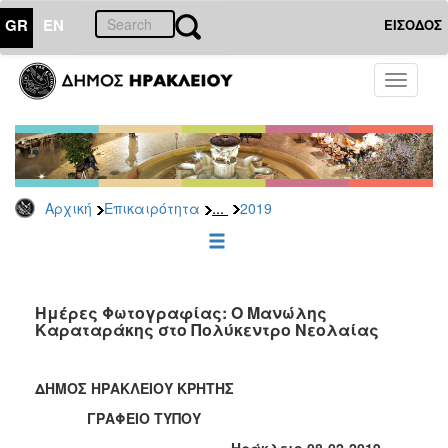
GR
EN
ΕΙΣΟΔΟΣ
ΕΠΙΚΑΙΡΟΤΗΤΑ
Toggle
navigati
Δελτία
Τύπου
Αρχείο
2026
...
Αρχική
Επικαιρότητα
2019
2025
2024
2023
2022
Ημέρες Φωτογραφίας: Ο Μανώλης
Καραταράκης στο Πολύκεντρο Νεολαίας
2021
2020
ΔΗΜΟΣ ΗΡΑΚΛΕΙΟΥ ΚΡΗΤΗΣ
2019
ΓΡΑΦΕΙΟ ΤΥΠΟΥ
2018
Ηράκλειο 08-02-2019