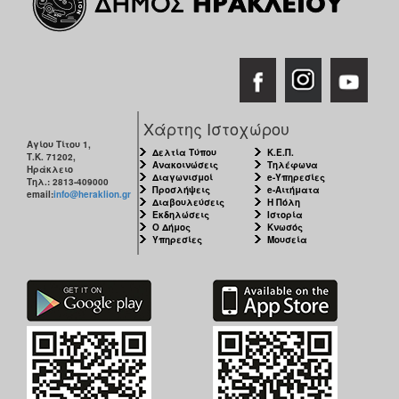
Χάρτης Ιστοχώρου
Αγίου Τίτου 1,
Δελτία Τύπου
Κ.Ε.Π.
Τ.Κ. 71202,
Ανακοινώσεις
Τηλέφωνα
Ηράκλειο
Διαγωνισμοί
e-Υπηρεσίες
Τηλ.: 2813-409000
Προσλήψεις
e-Αιτήματα
email:
info@heraklion.gr
Διαβουλεύσεις
Η Πόλη
Εκδηλώσεις
Ιστορία
Ο Δήμος
Κνωσός
Υπηρεσίες
Μουσεία