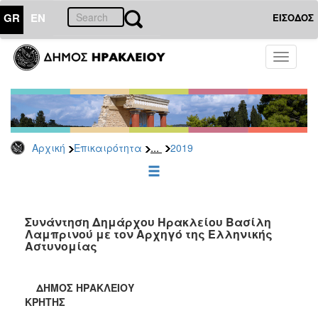
GR
EN
ΕΙΣΟΔΟΣ
ΕΠΙΚΑΙΡΟΤΗΤΑ
Toggle
navigati
Δελτία
Τύπου
Αρχείο
2026
...
Αρχική
Επικαιρότητα
2019
2025
2024
2023
2022
Συνάντηση Δημάρχου Ηρακλείου Βασίλη
Λαμπρινού με τον Αρχηγό της Ελληνικής
2021
Αστυνομίας
2020
2019
ΔΗΜΟΣ ΗΡΑΚΛΕΙΟΥ
ΚΡΗΤΗΣ
2018