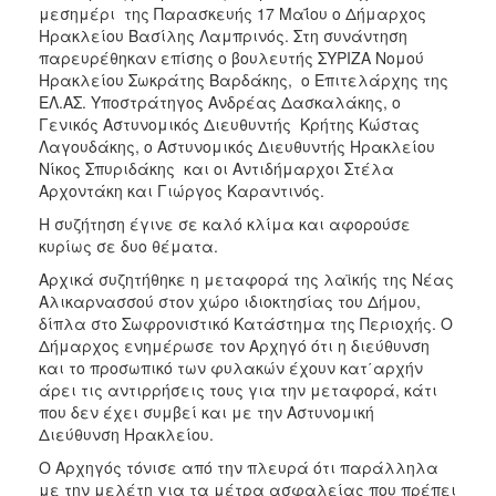
μεσημέρι της Παρασκευής 17 Μαΐου ο Δήμαρχος
Ηρακλείου Βασίλης Λαμπρινός. Στη συνάντηση
παρευρέθηκαν επίσης ο βουλευτής ΣΥΡΙΖΑ Νομού
Ηρακλείου Σωκράτης Βαρδάκης, ο Επιτελάρχης της
ΕΛ.ΑΣ. Υποστράτηγος Ανδρέας Δασκαλάκης, ο
Γενικός Αστυνομικός Διευθυντής Κρήτης Κώστας
Λαγουδάκης, ο Αστυνομικός Διευθυντής Ηρακλείου
Νίκος Σπυριδάκης και οι Αντιδήμαρχοι Στέλα
Αρχοντάκη και Γιώργος Καραντινός.
Η συζήτηση έγινε σε καλό κλίμα και αφορούσε
κυρίως σε δυο θέματα.
Αρχικά συζητήθηκε η μεταφορά της λαϊκής της Νέας
Αλικαρνασσού στον χώρο ιδιοκτησίας του Δήμου,
δίπλα στο Σωφρονιστικό Κατάστημα της Περιοχής. Ο
Δήμαρχος ενημέρωσε τον Αρχηγό ότι η διεύθυνση
και το προσωπικό των φυλακών έχουν κατ΄αρχήν
άρει τις αντιρρήσεις τους για την μεταφορά, κάτι
που δεν έχει συμβεί και με την Αστυνομική
Διεύθυνση Ηρακλείου.
Ο Αρχηγός τόνισε από την πλευρά ότι παράλληλα
με την μελέτη για τα μέτρα ασφαλείας που πρέπει