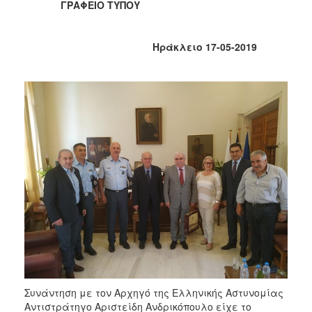
ΓΡΑΦΕΙΟ ΤΥΠΟΥ
2017
2016
Ηράκλειο 17-05-2019
2015
2013
2012
2011
2010
2006
ΔΗΜΟΤΗΣ
ΕΠΙΣΚΕΠΤΗΣ
ΗΡΑΚΛΕΙΟ
Συνάντηση με τον Αρχηγό της Ελληνικής Αστυνομίας
ΓΙΑ...
Αντιστράτηγο Αριστείδη Ανδρικόπουλο είχε το