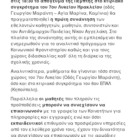
στις 18:30 το απόγευμα της Πέμπτης στο κτιριακό
συγκρότημα του 7ου Λυκείου Ηρακλείου
(οδός
Γεωργίου Μαράντη – Αγία Μαρίνα, Καμίνια) θα
πραγματοποιηθεί
η πρώτη συνάντηση
των
εθελοντών καθηγητών, μαθητών, συντονιστών και
του Αντιδήμαρχου Παιδείας Νίκου Αγγελάκη. Στο
πλαίσιο της συνάντησης αυτής οι εμπλεκόμενοι θα
ενημερωθούν για το αναλυτικό πρόγραμμα του
Κοινωνικού Φροντιστηρίου καθώς και για τους
χώρους διδασκαλίας καθ΄ όλη τη διάρκεια της
σχολικής χρονιάς.
Αναλυτικότερα, μαθήματα θα γίνονται τόσο στους
χώρους του 7ου Λυκείου (Οδός Γεωργίου Μαράντη),
όσο και στο κτιριακό συγκρότημα του 6ου ΕΠΑΛ
(Κηπούπολη).
Παράλληλα
οι μαθητές
που πληρούν τις
προϋποθέσεις
μπορούν να συνεχίσουν να
επικοινωνούν
με τα γραφεία των Κοινοτήτων για
πληροφορίες και εγγραφές ενώ και όσοι
εκπαιδευτικοί
επιθυμούν να προσφέρουν υπηρεσίες
από τον ελεύθερο χρόνο τους, έχουν την δυνατότητα
να συνεχίσουν να επικοινωνούν με τις αρμόδιες