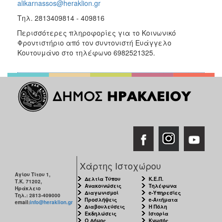
alikarnassos@heraklion.gr
Τηλ. 2813409814 - 409816
Περισσότερες πληροφορίες για το Κοινωνικό
Φροντιστήριο από τον συντονιστή Ευάγγελο
Κουτουμάνο στο τηλέφωνο 6982521325.
Χάρτης Ιστοχώρου
Αγίου Τίτου 1,
Δελτία Τύπου
Κ.Ε.Π.
Τ.Κ. 71202,
Ανακοινώσεις
Τηλέφωνα
Ηράκλειο
Διαγωνισμοί
e-Υπηρεσίες
Τηλ.: 2813-409000
Προσλήψεις
e-Αιτήματα
email:
info@heraklion.gr
Διαβουλεύσεις
Η Πόλη
Εκδηλώσεις
Ιστορία
Ο Δήμος
Κνωσός