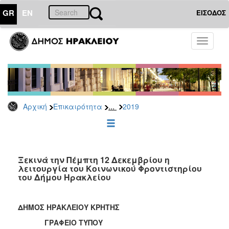
GR
EN
ΕΙΣΟΔΟΣ
ΕΠΙΚΑΙΡΟΤΗΤΑ
Toggle
navigati
Δελτία
Τύπου
Αρχείο
2026
...
Αρχική
Επικαιρότητα
2019
2025
2024
2023
2022
Ξεκινά την Πέμπτη 12 Δεκεμβρίου η
λειτουργία του Κοινωνικού Φροντιστηρίου
2021
του Δήμου Ηρακλείου
2020
2019
ΔΗΜΟΣ ΗΡΑΚΛΕΙΟΥ ΚΡΗΤΗΣ
2018
ΓΡΑΦΕΙΟ ΤΥΠΟΥ