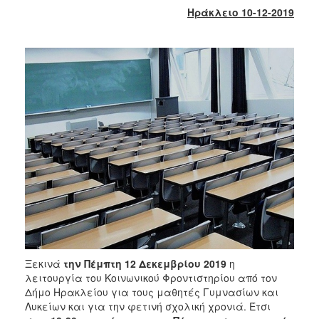
2017
Ηράκλειο 10-12-2019
2016
2015
2013
2012
2011
2010
2006
ΔΗΜΟΤΗΣ
ΕΠΙΣΚΕΠΤΗΣ
Ξεκινά
την Πέμπτη 12 Δεκεμβρίου 2019
η
λειτουργία του Κοινωνικού Φροντιστηρίου από τον
ΗΡΑΚΛΕΙΟ
Δήμο Ηρακλείου για τους μαθητές Γυμνασίων και
ΓΙΑ...
Λυκείων και για την φετινή σχολική χρονιά. Έτσι