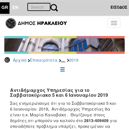
GR
EN
ΕΙΣΟΔΟΣ
ΕΠΙΚΑΙΡΟΤΗΤΑ
Toggle
navigati
Δελτία
Τύπου
Αρχείο
2026
...
Αρχική
Επικαιρότητα
2019
2025
2024
2023
2022
Αντιδήμαρχος Υπηρεσίας για το
Σαββατοκύριακο 5 και 6 Ιανουαρίου 2019
2021
Σας ενημερώνουμε ότι για το Σαββατοκύριακο 5 και
2020
6 Ιανουαρίου 2019
,
Αντιδήμαρχος Υπηρεσίας θα
είναι η κ. Μαρία Καναβάκη . Θυμίζουμε στους
2019
δημότες οτι μπορούν να καλούν στο
2813-409409
για
2018
οποιοδήποτε πρόβλημα υπάρξει, προκειμένου να