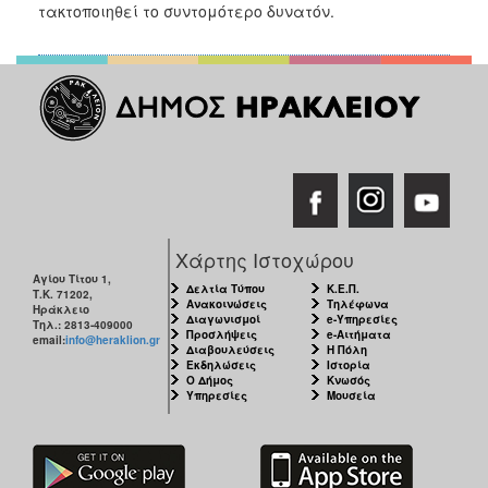
τακτοποιηθεί το συντομότερο δυνατόν.
2017
2016
2015
2013
2012
2011
2010
2006
Χάρτης Ιστοχώρου
Αγίου Τίτου 1,
Δελτία Τύπου
Κ.Ε.Π.
Τ.Κ. 71202,
Ανακοινώσεις
Τηλέφωνα
Ηράκλειο
Διαγωνισμοί
e-Υπηρεσίες
Τηλ.: 2813-409000
Προσλήψεις
e-Αιτήματα
email:
info@heraklion.gr
ΔΗΜΟΤΗΣ
Διαβουλεύσεις
Η Πόλη
Εκδηλώσεις
Ιστορία
Ο Δήμος
Κνωσός
ΕΠΙΣΚΕΠΤΗΣ
Υπηρεσίες
Μουσεία
ΗΡΑΚΛΕΙΟ
ΓΙΑ...