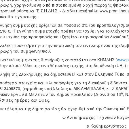
ραφή, χορηγούμενη από πιστοποιημένη αρχή παροχής ψηφιακ
τρονικό σύστημα (Ε.Σ.Η.ΔΗ.Σ. - Διαδικτυακή πύλη www.promitheu
ικασία εγγραφής.
γύηση συμμετοχής ορίζεται σε ποσοστό 2% του προϋπολογισμού 
2,18
€. Η εγγύηση συμμετοχής πρέπει να ισχύει για τουλάχιστο
ου ισχύος της προσφοράς που ζητείται στην παρούσα διακήρυξ
νολική προθεσμία για την περαίωση του αντικειμένου της σύμβ
ραφή του συμφωνητικού.
υνολικό κείμενο της διακήρυξης αναρτάται στο ΚΗΜΔΗΣ (
www
.
p
στην ιστοσελίδα της αναθέτουσας αρχής, στη διεύθυνση (URL) 
ληψη της Διακήρυξης θα δημοσιευθεί και στον Ελληνικό Τύπο, 
σσότερα στοιχεία και πληροφορίες για τη διακήρυξη δίδονται σ
2813409870, (αρμόδιος υπάλληλος κ. ΑΙΚ.ΛΕΜΠΙΔΑΚΗ, κ. Ζ.ΚΑΡΑ
Α
ικών Έργων & Μελετών του Δήμου Ηρακλείου (Διονυσίου 13
, Ν
σιμες ημέρες και ώρες.
ποτέλεσμα της δημοπρασίας θα εγκριθεί από την Οικονομική Ε
O Αντιδήμαρχος Τεχνικών Έργων
& Καθημερινότητας