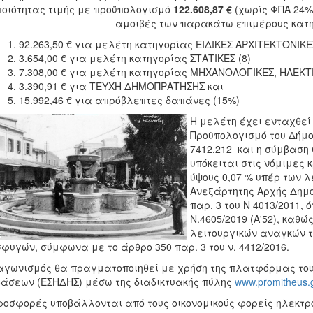
ποιότητας τιμής με προϋπολογισμό
122.608,87 €
(χωρίς ΦΠΑ 24%
αμοιβές των παρακάτω επιμέρους κατ
92.263,50 € για μελέτη κατηγορίας ΕΙΔΙΚΕΣ ΑΡΧΙΤΕΚΤΟΝΙΚΕΣ
3.654,00 € για μελέτη κατηγορίας ΣΤΑΤΙΚΕΣ (8)
7.308,00 € για μελέτη κατηγορίας ΜΗΧΑΝΟΛΟΓΙΚΕΣ, ΗΛΕΚΤ
3.390,91 € για ΤΕΥΧΗ ΔΗΜΟΠΡΑΤΗΣΗΣ και
15.992,46 € για απρόβλεπτες δαπάνες (15%)
Η μελέτη έχει ενταχθεί
Προϋπολογισμό του Δήμου
7412.212 και η σύμβαση 
υπόκειται στις νόμιμες
ύψους 0,07 % υπέρ των 
Ανεξάρτητης Αρχής Δημ
παρ. 3 του Ν 4013/2011, 
Ν.4605/2019 (Α'52), καθώ
λειτουργικών αναγκών τ
φυγών, σύμφωνα με το άρθρο 350 παρ. 3 του ν. 4412/2016.
αγωνισμός θα πραγματοποιηθεί με χρήση της πλατφόρμας του
άσεων (ΕΣΗΔΗΣ) μέσω της διαδικτυακής πύλης
www.promitheus.g
ροσφορές υποβάλλονται από τους οικονομικούς φορείς ηλεκτρο