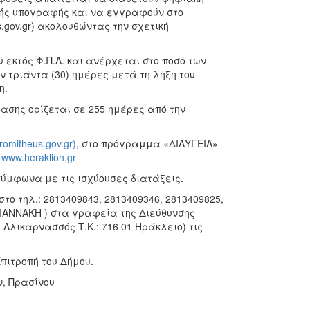
ής υπογραφής και να εγγραφούν στο
s.gov.gr) ακολουθώντας την σχετική
εκτός Φ.Π.Α. και ανέρχεται στο ποσό των
ν τριάντα (30) ημέρες μετά τη λήξη του
η.
ασης ορίζεται σε 255 ημέρες από την
romitheus
.
gov
.
gr
)
, στο πρόγραμμα «ΔΙΑΥΓΕΙΑ»
:
www
.
heraklion
.
gr
σύμφωνα με τις ισχύουσες διατάξεις.
το τηλ.:
2813409843, 2813409346, 2813409825,
ΓΙΑΝΝΑΚΗ ) στα γραφεία της Διεύθυνσης
. Αλικαρνασσός Τ.Κ.: 716 01 Ηράκλειο) τις
πιτροπή του Δήμου.
, Πρασίνου