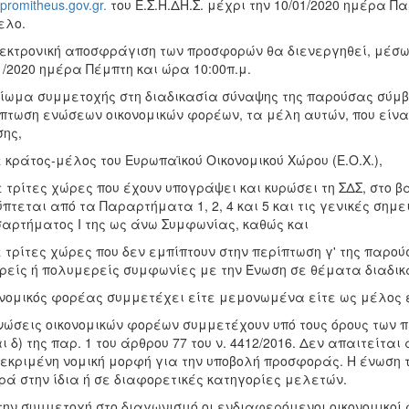
promitheus
.
gov
.
gr
.
του Ε.Σ.Η.ΔΗ.Σ. μέχρι την 10/01/2020 ημέρα Π
ελο.
εκτρονική αποσφράγιση των προσφορών θα διενεργηθεί, μέσω
1/2020 ημέρα Πέμπτη και ώρα 10:00π.μ.
ίωμα συμμετοχής στη διαδικασία σύναψης της παρούσας σύμβ
πτωση ενώσεων οικονομικών φορέων, τα μέλη αυτών, που είνα
ης,
ε κράτος-μέλος του Ευρωπαϊκού Οικονομικού Χώρου (Ε.Ο.Χ.),
ε τρίτες χώρες που έχουν υπογράψει και κυρώσει τη ΣΔΣ, στο 
πτεται από τα Παραρτήματα 1, 2, 4 και 5 και τις γενικές σημε
αρτήματος I της ως άνω Συμφωνίας, καθώς και
ε τρίτες χώρες που δεν εμπίπτουν στην περίπτωση γ' της παρ
ρείς ή πολυμερείς συμφωνίες με την Ένωση σε θέματα διαδι
νομικός φορέας συμμετέχει είτε μεμονωμένα είτε ως μέλος 
νώσεις οικονομικών φορέων συμμετέχουν υπό τους όρους των παρ
αι δ) της παρ. 1 του άρθρου 77 του ν. 4412/2016. Δεν απαιτείτα
εκριμένη νομική μορφή για την υποβολή προσφοράς. Η ένωση 
ά στην ίδια ή σε διαφορετικές κατηγορίες μελετών.
την συμμετοχή στο διαγωνισμό οι ενδιαφερόμενοι οικονομικοί