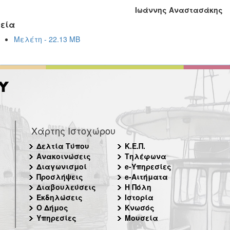
Ιωάννης Αναστασάκης
εία
Μελέτη - 22.13 MB
Χάρτης Ιστοχώρου
Δελτία Τύπου
Κ.Ε.Π.
Ανακοινώσεις
Τηλέφωνα
Διαγωνισμοί
e-Υπηρεσίες
Προσλήψεις
e-Αιτήματα
Διαβουλεύσεις
Η Πόλη
Εκδηλώσεις
Ιστορία
Ο Δήμος
Κνωσός
Υπηρεσίες
Μουσεία