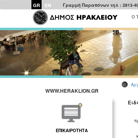
GR
EN
Γραμμή Παραπόνων τηλ : 2813-4
Ο 
Αρχ
WWW.HERAKLION.GR
Ειδ
π
ΕΠΙΚΑΙΡΟΤΗΤΑ