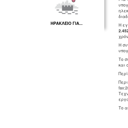
υπογ
ηλεκ
διαδ
ΗΡΑΚΛΕΙΟ ΓΙΑ...
Η εγ
2.45
χρόν
Η συ
υπογ
Το σ
και 
Περί
Περι
fax:
Τεχν
εργά
Το α