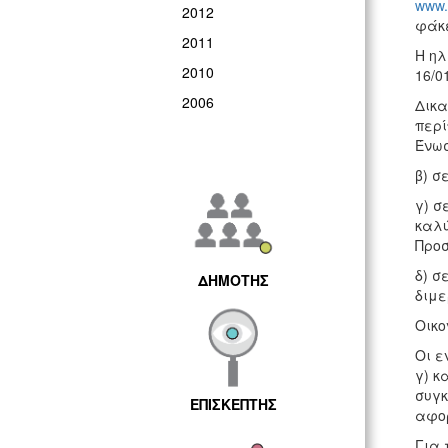
www
.
2012
φάκ
2011
Η ηλ
2010
16/0
2006
Δικα
περί
Ένωσ
β) σ
γ) σ
καλύ
Προσ
δ) σ
ΔΗΜΟΤΗΣ
διμε
Οικο
Οι ε
γ) κ
συγκ
ΕΠΙΣΚΕΠΤΗΣ
αφορ
Για 