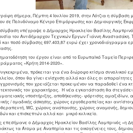
ράφη σήμερα, Πέμπτη 4 Ιουλίου 2019, στην Λότζια η σύμβαση
ίου σε Πολυδύναμο Κέντρο Επιμόρφωσης και Δημιουργικής Έκφ
σύμβαση υπέγραψε ο Δήμαρχος Ηρακλείου Βασίλης Λαμπρινός
υσία του Αντιδήμαρχου Τεχνικών Έργων Γιάννη Αναστασάκη. Τ
 και ποσό σύμβασης 697.403,87 ευρώ έχει χρονοδιάγραμμα ερ
ασης.
ηματοδότηση του έργου είναι από το Ευρωπαϊκό Ταμείο Περιφ
ράμματος «Κρήτη 2014-2020».
συγκεκριμένα, πρόκειται για ένα διώροφο κτίσμα συνολικού εμβ
λείου, όπου θα γίνει ενίσχυση αλλά και όλες οι απαραίτητες
γχρονισμός που χρειάζεται προκειμένου να παραδοθεί ένα κτί
τεκτονικός του χαρακτήρας. Η νέα εγκατάσταση θα στεγάσει
ματειακής υποστήριξης, αποθήκευσης- φόρτισης αμαξιδίων,
ικής / ομαδικής άσκησης, χώρους εργοθεραπείας και αντίστοι
θεραπευτή, WC, χώρους ανάπαυσης, χώρους αναμονής, δημιο
δών και επισκεπτών αλλά και μικρό κυλικείο.
 επεσήμανε ο Δήμαρχος Ηρακλείου Βασίλης Λαμπρινός «η Δημο
άκτως τα Άτομα με Αναπηρία και τις οικογένειες τους, δημιο