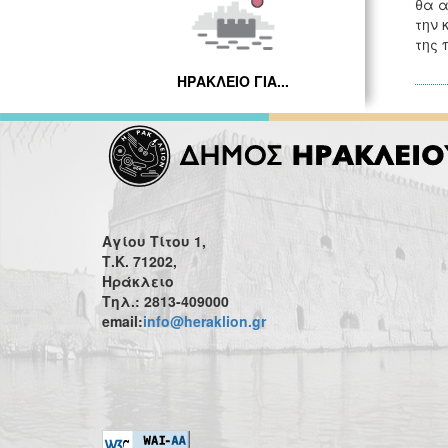
θα α
την 
της 
ΗΡΑΚΛΕΙΟ ΓΙΑ...
Αγίου Τίτου 1,
Τ.Κ. 71202,
Ηράκλειο
Τηλ.: 2813-409000
email:
info@heraklion.gr