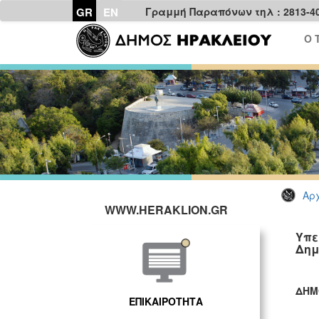
GR
EN
Γραμμή Παραπόνων τηλ : 2813-4
Ο 
Αρχ
WWW.HERAKLION.GR
Υπε
Δημ
ΔΗΜ
ΕΠΙΚΑΙΡΟΤΗΤΑ
ΓΡ