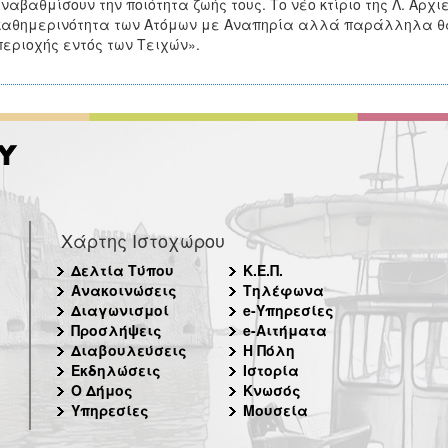
ναβαθμίσουν την ποιότητα ζωής τους. Το νέο κτίριο της Λ. Αρχ
καθημερινότητα των Ατόμων με Αναπηρία αλλά παράλληλα θα
περιοχής εντός των Τειχών».
Χάρτης Ιστοχώρου
Δελτία Τύπου
Κ.Ε.Π.
Ανακοινώσεις
Τηλέφωνα
Διαγωνισμοί
e-Υπηρεσίες
Προσλήψεις
e-Αιτήματα
Διαβουλεύσεις
Η Πόλη
Εκδηλώσεις
Ιστορία
Ο Δήμος
Κνωσός
Υπηρεσίες
Μουσεία