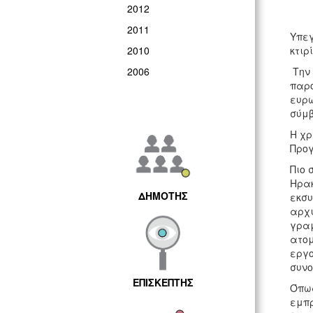
2012
2011
Υπεγ
2010
κτιρ
2006
Την 
παρο
ευρώ
σύμβ
Η χρ
Προγ
Πιο 
Ηρακ
ΔΗΜΟΤΗΣ
εκσυ
αρχι
γραμ
ατομ
εργο
συνο
ΕΠΙΣΚΕΠΤΗΣ
Όπως
εμπρ