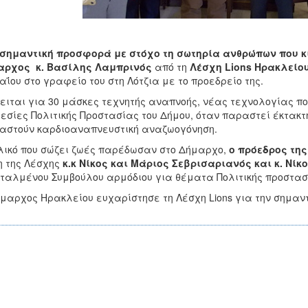
σημαντική προσφορά με στόχο τη σωτηρία ανθρώπων που κι
αρχος κ. Βασίλης Λαμπρινός
από τη
Λέσχη Lions Ηρακλείο
αΐου στο γραφείο του στη Λότζια
με το προεδρείο της.
ειται για 30 μάσκες τεχνητής αναπνοής, νέας τεχνολογίας πο
εσίες Πολιτικής Προστασίας του Δήμου, όταν παραστεί έκτακτ
αστούν καρδιοαναπνευστική αναζωογόνηση.
λικό που σώζει ζωές παρέδωσαν στο Δήμαρχο,
ο πρόεδρος της
 της Λέσχης
κ.κ Νίκος και Μάριος Σεβρισαριανός και κ. Νίκ
ταλμένου Συμβούλου αρμόδιου για θέματα Πολιτικής προστα
μαρχος Ηρακλείου ευχαρίστησε τη Λέσχη Lions για την σημαντ