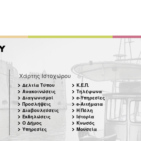
Χάρτης Ιστοχώρου
Δελτία Τύπου
Κ.Ε.Π.
Ανακοινώσεις
Τηλέφωνα
Διαγωνισμοί
e-Υπηρεσίες
Προσλήψεις
e-Αιτήματα
Διαβουλεύσεις
Η Πόλη
Εκδηλώσεις
Ιστορία
Ο Δήμος
Κνωσός
Υπηρεσίες
Μουσεία