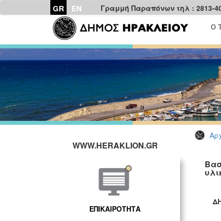
GR
EN
Γραμμή Παραπόνων τηλ : 2813-4
Ο 
Αρχ
WWW.HERAKLION.GR
Βασ
υλι
ΕΠΙΚΑΙΡΟΤΗΤΑ
ΓΡ