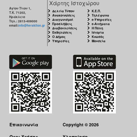
Χάρτης Ιστοχώρου
Αγίου Τίτου 1,
Δελτία Τύπου
Κ.Ε.Π.
Τ.Κ. 71202,
Ανακοινώσεις
Τηλέφωνα
Ηράκλειο
Διαγωνισμοί
e-Υπηρεσίες
Τηλ.: 2813-409000
Προσλήψεις
e-Αιτήματα
email:
info@heraklion.gr
Διαβουλεύσεις
Η Πόλη
Εκδηλώσεις
Ιστορία
Ο Δήμος
Κνωσός
Υπηρεσίες
Μουσεία
Επικοινωνία
Copyright © 2026
Όροι Χρήσης
Υλοποίηση