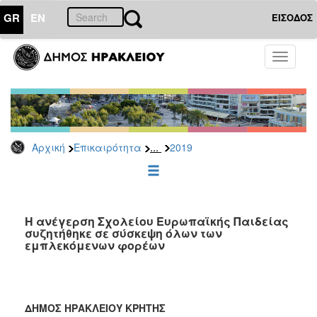
GR
EN
ΕΙΣΟΔΟΣ
ΕΠΙΚΑΙΡΟΤΗΤΑ
Toggle
navigati
Δελτία
Τύπου
Αρχείο
2026
...
Αρχική
Επικαιρότητα
2019
2025
2024
2023
2022
Η ανέγερση Σχολείου Ευρωπαϊκής Παιδείας
συζητήθηκε σε σύσκεψη όλων των
2021
εμπλεκόμενων φορέων
2020
2019
2018
ΔΗΜΟΣ ΗΡΑΚΛΕΙΟΥ ΚΡΗΤΗΣ