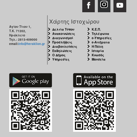
Χάρτης Ιστοχώρου
Αγίου Τίτου 1,
Δελτία Τύπου
Κ.Ε.Π.
Τ.Κ. 71202,
Ανακοινώσεις
Τηλέφωνα
Ηράκλειο
Διαγωνισμοί
e-Υπηρεσίες
Τηλ.: 2813-409000
Προσλήψεις
e-Αιτήματα
email:
info@heraklion.gr
Διαβουλεύσεις
Η Πόλη
Εκδηλώσεις
Ιστορία
Ο Δήμος
Κνωσός
Υπηρεσίες
Μουσεία