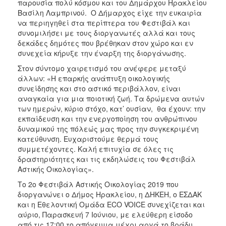
παρουσία πολύ κόσμου και του Δημάρχου Ηρακλείου
Βασίλη Λαμπρινού. Ο Δήμαρχος είχε την ευκαιρία
να περιηγηθεί στα περίπτερα του Φεστιβάλ και
συνομιλήσει με τους διοργανωτές αλλά και τους
δεκάδες δημότες που βρέθηκαν στον χώρο και εν
συνεχεία κήρυξε την έναρξη της διοργάνωσης.
Στον σύντομο χαιρετισμό του ανέφερε μεταξύ
άλλων: «Η επαρκής ανάπτυξη οικολογικής
συνείδησης και στο αστικό περιβάλλον, είναι
αναγκαία για μια ποιοτική ζωή. Τα δρώμενα αυτών
των ημερών, κύριο στόχο, κατ’ ουσίαν, θα έχουν: την
εκπαίδευση και την ενεργοποίηση του ανθρώπινου
δυναμικού της πόλεώς μας προς την συγκεκριμένη
κατεύθυνση. Ευχαριστούμε θερμά τους
συμμετέχοντες. Καλή επιτυχία σε όλες τις
δραστηριότητες και τις εκδηλώσεις του Φεστιβάλ
Αστικής Οικολογίας».
Το 2ο Φεστιβάλ Αστικής Οικολογίας 2019 που
διοργανώνει ο Δήμος Ηρακλείου, η ΔΗΚΕΗ, ο ΕΣΔΑΚ
και η Εθελοντική Ομάδα ECO VOICE συνεχίζεται και
αύριο, Παρασκευή 7 Ιούνιου, με ελεύθερη είσοδο
από τις 17:00 το απόγευμα μέχρι αργά το βράδυ,