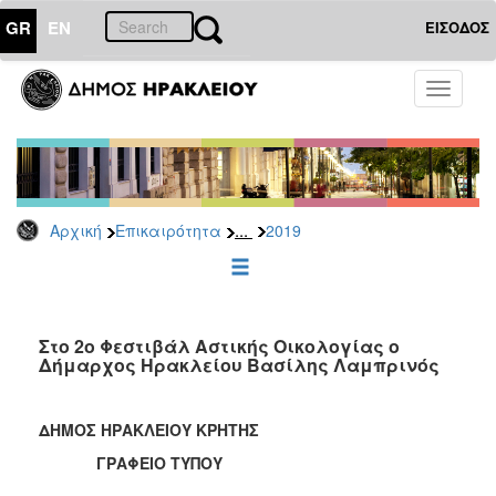
GR
EN
ΕΙΣΟΔΟΣ
ΕΠΙΚΑΙΡΟΤΗΤΑ
Toggle
navigati
Δελτία
Τύπου
Αρχείο
2026
...
Αρχική
Επικαιρότητα
2019
2025
2024
2023
2022
Στο 2ο Φεστιβάλ Αστικής Οικολογίας ο
Δήμαρχος Ηρακλείου Βασίλης Λαμπρινός
2021
2020
ΔΗΜΟΣ ΗΡΑΚΛΕΙΟΥ ΚΡΗΤΗΣ
2019
ΓΡΑΦΕΙΟ ΤΥΠΟΥ
2018