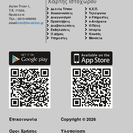
Χάρτης Ιστοχώρου
Αγίου Τίτου 1,
Δελτία Τύπου
Κ.Ε.Π.
Τ.Κ. 71202,
Ανακοινώσεις
Τηλέφωνα
Ηράκλειο
Διαγωνισμοί
e-Υπηρεσίες
Τηλ.: 2813-409000
Προσλήψεις
e-Αιτήματα
email:
info@heraklion.gr
Διαβουλεύσεις
Η Πόλη
Εκδηλώσεις
Ιστορία
Ο Δήμος
Κνωσός
Υπηρεσίες
Μουσεία
Επικοινωνία
Copyright © 2026
Όροι Χρήσης
Υλοποίηση