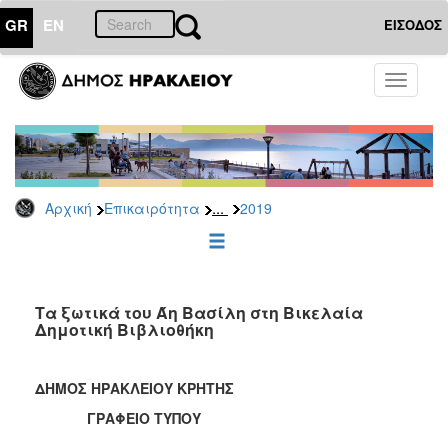
GR
EN
ΕΙΣΟΔΟΣ
ΕΠΙΚΑΙΡΟΤΗΤΑ
Toggle
navigati
Δελτία
Τύπου
Αρχείο
2026
...
Αρχική
Επικαιρότητα
2019
2025
2024
2023
2022
Τα ξωτικά του Άη Βασίλη στη Βικελαία
Δημοτική Βιβλιοθήκη
2021
2020
ΔΗΜΟΣ ΗΡΑΚΛΕΙΟΥ ΚΡΗΤΗΣ
2019
ΓΡΑΦΕΙΟ ΤΥΠΟΥ
2018