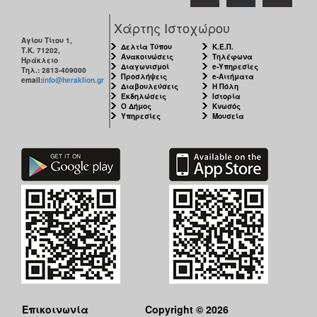
Χάρτης Ιστοχώρου
Αγίου Τίτου 1,
Δελτία Τύπου
Κ.Ε.Π.
Τ.Κ. 71202,
Ανακοινώσεις
Τηλέφωνα
Ηράκλειο
Διαγωνισμοί
e-Υπηρεσίες
Τηλ.: 2813-409000
Προσλήψεις
e-Αιτήματα
email:
info@heraklion.gr
Διαβουλεύσεις
Η Πόλη
Εκδηλώσεις
Ιστορία
Ο Δήμος
Κνωσός
Υπηρεσίες
Μουσεία
Επικοινωνία
Copyright © 2026