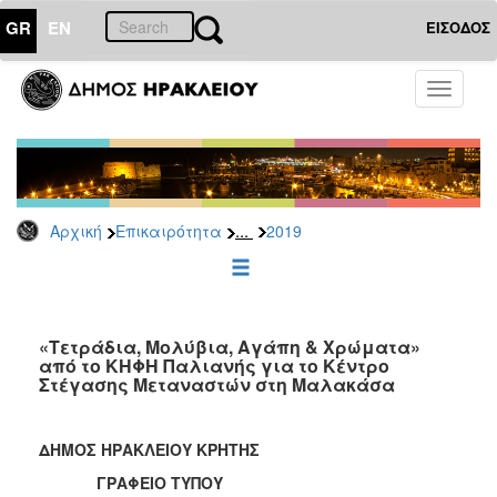
GR
EN
ΕΙΣΟΔΟΣ
ΕΠΙΚΑΙΡΟΤΗΤΑ
Toggle
navigati
Δελτία
Τύπου
Αρχείο
2026
...
Αρχική
Επικαιρότητα
2019
2025
2024
2023
2022
«Τετράδια, Μολύβια, Αγάπη & Χρώματα»
από το ΚΗΦΗ Παλιανής για το Κέντρο
2021
Στέγασης Μεταναστών στη Μαλακάσα
2020
2019
ΔΗΜΟΣ ΗΡΑΚΛΕΙΟΥ ΚΡΗΤΗΣ
2018
ΓΡΑΦΕΙΟ ΤΥΠΟΥ