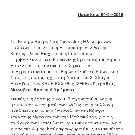
2017
2016
Ηράκλειο 04-04-2019
2015
2013
2012
Το Κέντρο Ημερήσιας Φροντίδας Ηλικιωμένων
Παλιανής, που λειτουργεί υπό την αιγίδα της
2011
Κοινωφελούς Επιχείρησης Πολιτισμού,
2010
Περιβάλλοντος και Κοινωνικής Πρόνοιας του Δήμου
Ηρακλείου με την υποστήριξη και την
2006
συγχρηματοδότηση του Ευρωπαϊκού και Κοινοτικού
Ταμείου, συμμετέχει στη Δράση του Συλλόγου
Εργαζομένων ΚΗΦΗ Ελλάδος (ΣΕΚΕ)
«Τετράδια,
Μολύβια, Αγάπη & Χρώματα».
ΔΗΜΟΤΗΣ
Σκοπός της δράσης είναι η διαγενεακή σύνδεση
ηλικιωμένων και μαθητών καθώς και η συλλογή
ΕΠΙΣΚΕΠΤΗΣ
σχολικών ειδών που θα σταλούν στο Κέντρο
Στέγασης Μεταναστών της Μαλακάσας για τις
ανάγκες των παιδιών που φοιτούν στο νηπιαγωγείο
ΗΡΑΚΛΕΙΟ
ΓΙΑ...
εντός της δομής. Κάθε προσφορά όπως και ποσότητα
υλικού είναι ευπρόσδεκτη από οποιονδήποτε θέλει