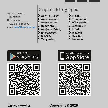
Χάρτης Ιστοχώρου
Αγίου Τίτου 1,
Δελτία Τύπου
Κ.Ε.Π.
Τ.Κ. 71202,
Ανακοινώσεις
Τηλέφωνα
Ηράκλειο
Διαγωνισμοί
e-Υπηρεσίες
Τηλ.: 2813-409000
Προσλήψεις
e-Αιτήματα
email:
info@heraklion.gr
Διαβουλεύσεις
Η Πόλη
Εκδηλώσεις
Ιστορία
Ο Δήμος
Κνωσός
Υπηρεσίες
Μουσεία
Επικοινωνία
Copyright © 2026