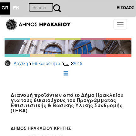
GR
EN
ΕΙΣΟΔΟΣ
ΕΠΙΚΑΙΡΟΤΗΤΑ
Toggle
navigati
Δελτία
Τύπου
Αρχείο
2026
...
Αρχική
Επικαιρότητα
2019
2025
2024
2023
2022
Διανομή προϊόντων από το Δήμο Ηρακλείου
για τους δικαιούχους του Προγράμματος
2021
Επισιτιστικής & Βασικής Υλικής Συνδρομής
(ΤΕΒΑ)
2020
2019
ΔΗΜΟΣ ΗΡΑΚΛΕΙΟΥ ΚΡΗΤΗΣ
2018