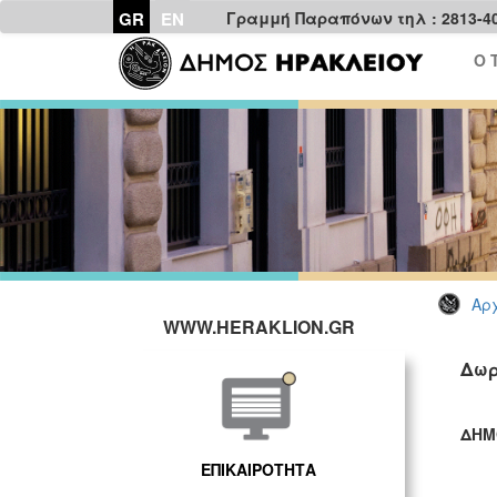
GR
EN
Γραμμή Παραπόνων τηλ : 2813-4
Ο 
Αρχ
WWW.HERAKLION.GR
Δωρ
ΔΗΜ
ΓΡ
ΕΠΙΚΑΙΡΟΤΗΤΑ