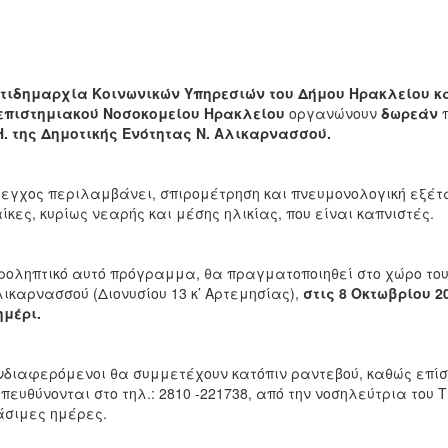
τιδημαρχία Κοινωνικών Υπηρεσιών του Δήμου Ηρακλείου κα
επιστημιακού Νοσοκομείου Ηρακλείου
οργανώνουν
δωρεάν
π
Η. της Δημοτικής Ενότητας Ν. Αλικαρνασσού.
εγχος περιλαμβάνει, σπιρομέτρηση και πνευμονολογική εξέτα
ίκες, κυρίως νεαρής και μέσης ηλικίας, που είναι καπνιστές.
ροληπτικό αυτό πρόγραμμα, θα πραγματοποιηθεί στο χώρο του 
λικαρνασσού (Διονυσίου 13 κ’ Αρτεμησίας),
στις 8 Οκτωβρίου 20
μέρι.
νδιαφερόμενοι θα συμμετέχουν κατόπιν ραντεβού, καθώς επίσ
πευθύνονται στο τηλ.: 2810 -221738, από την νοσηλεύτρια του Τ
σιμες ημέρες.