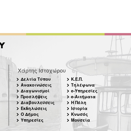
Χάρτης Ιστοχώρου
Δελτία Τύπου
Κ.Ε.Π.
Ανακοινώσεις
Τηλέφωνα
Διαγωνισμοί
e-Υπηρεσίες
Προσλήψεις
e-Αιτήματα
Διαβουλεύσεις
Η Πόλη
Εκδηλώσεις
Ιστορία
Ο Δήμος
Κνωσός
Υπηρεσίες
Μουσεία