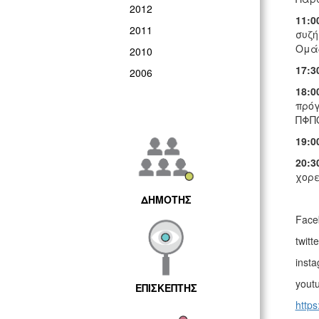
2012
11:0
2011
συζή
Ομάδ
2010
17:3
2006
18:0
πρόγ
ΠΦΠΟ
19:0
20:3
χορε
ΔΗΜΟΤΗΣ
Face
twitt
inst
yout
ΕΠΙΣΚΕΠΤΗΣ
https