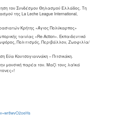
τηση του Συνδέσμου Θηλασμού Ελλάδος. Τη
μού της La Leche League International,
ρασιατών Κρήτης «Άγιος Πολύκαρπος»
πορικής ταινίας «Re-Action». Εκπαιδευτικό
ωφόρος, Πολιτισμός, Περιβάλλον, Ζωοφιλία/
η Εύα Κουτσογιαννάκη – Πιτσικάκη.
την μουσική παρέα του. Μαζί τους λαϊκά
τονες»!
h?v=wr8wvO2oeHs