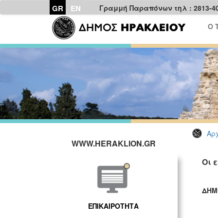
GR
EN
Γραμμή Παραπόνων τηλ : 2813-4
Ο 
Αρχ
WWW.HERAKLION.GR
Οι 
ΔΗΜ
ΓΡ
ΕΠΙΚΑΙΡΟΤΗΤΑ