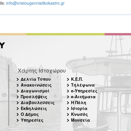
ils:
info@xristougenniatikokastro.gr
Χάρτης Ιστοχώρου
Δελτία Τύπου
Κ.Ε.Π.
Ανακοινώσεις
Τηλέφωνα
Διαγωνισμοί
e-Υπηρεσίες
Προσλήψεις
e-Αιτήματα
Διαβουλεύσεις
Η Πόλη
Εκδηλώσεις
Ιστορία
Ο Δήμος
Κνωσός
Υπηρεσίες
Μουσεία