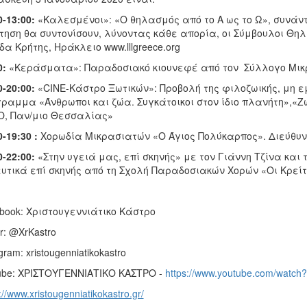
0-13:00:
«Καλεσμένοι»: «Ο θηλασμός από το Α ως το Ω», συνάν
τηση θα συντονίσουν, λύνοντας κάθε απορία, οι Σύμβουλοι Θηλασ
α Κρήτης, Ηράκλειο www.lllgreece.org
0:
«Κεράσματα»: Παραδοσιακό κιουνεφέ από τον Σύλλογο Μικ
0-20:00:
«CINE-Κάστρο Ξωτικών»: Προβολή της φιλοζωικής, μη εμ
ραμμα «Άνθρωποι και ζώα. Συγκάτοικοι στον ίδιο πλανήτη»,«Ζ
, Παν/μιο Θεσσαλίας»
0-19:30 :
Χορωδία Μικρασιατών «Ο Άγιος Πολύκαρπος». Διεύθυνσ
0-22:00:
«Στην υγειά μας, επί σκηνής» με τον Γιάννη Τζίνα και 
υτικά επί σκηνής από τη Σχολή Παραδοσιακών Χορών «Οι Κρείτ
book: Χριστουγεννιάτικο Κάστρο
er: @XrKastro
agram: xristougenniatikokastro
ube: ΧΡΙΣΤΟΥΓΕΝΝΙΑΤΙΚΟ ΚΑΣΤΡΟ -
https://www.youtube.com/watc
://www.xristougenniatikokastro.gr/