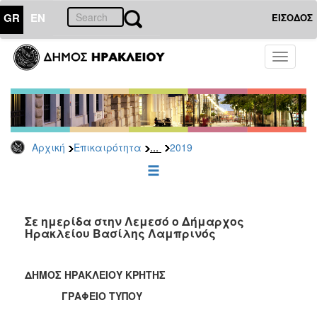
GR
EN
ΕΙΣΟΔΟΣ
ΕΠΙΚΑΙΡΟΤΗΤΑ
Toggle
navigati
Δελτία
Τύπου
Αρχείο
2026
...
Αρχική
Επικαιρότητα
2019
2025
2024
2023
2022
Σε ημερίδα στην Λεμεσό ο Δήμαρχος
Ηρακλείου Βασίλης Λαμπρινός
2021
2020
ΔΗΜΟΣ ΗΡΑΚΛΕΙΟΥ ΚΡΗΤΗΣ
2019
ΓΡΑΦΕΙΟ ΤΥΠΟΥ
2018