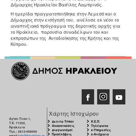
Δήμαρχος Ηρακλείου Βασίλης Λαμπρινός.
Η ημερίδα πραγματοποιήθηκε στην Λεμεσό και ο
Δήμαρχος στην εισήγησή του, ανέλυσε εκ νέου το
αναπτυξιακό πρόγραμμα της δημοτικής αρχής για
το Ηράκλειο, παρουσία συναδέλφων του και
εκπροσώπων της Αυτοδιοίκησης της Κρήτης και της
Κύπρου.
Χάρτης Ιστοχώρου
Αγίου Τίτου 1,
Δελτία Τύπου
Κ.Ε.Π.
Τ.Κ. 71202,
Ανακοινώσεις
Τηλέφωνα
Ηράκλειο
Διαγωνισμοί
e-Υπηρεσίες
Τηλ.: 2813-409000
Προσλήψεις
e-Αιτήματα
email:
info@heraklion.gr