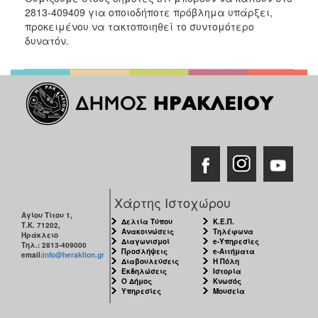
2017
2813-409409 για οποιοδήποτε πρόβλημα υπάρξει,
προκειμένου να τακτοποιηθεί το συντομότερο
2016
δυνατόν.
2015
2013
2012
2011
2010
2006
Χάρτης Ιστοχώρου
Αγίου Τίτου 1,
Δελτία Τύπου
Κ.Ε.Π.
Τ.Κ. 71202,
ΔΗΜΟΤΗΣ
Ανακοινώσεις
Τηλέφωνα
Ηράκλειο
Διαγωνισμοί
e-Υπηρεσίες
Τηλ.: 2813-409000
Προσλήψεις
e-Αιτήματα
email:
info@heraklion.gr
ΕΠΙΣΚΕΠΤΗΣ
Διαβουλεύσεις
Η Πόλη
Εκδηλώσεις
Ιστορία
Ο Δήμος
Κνωσός
ΗΡΑΚΛΕΙΟ
Υπηρεσίες
Μουσεία
ΓΙΑ...