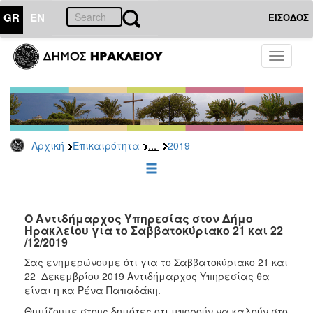
GR
EN
ΕΙΣΟΔΟΣ
ΕΠΙΚΑΙΡΟΤΗΤΑ
Toggle
navigati
Δελτία
Τύπου
Αρχείο
2026
...
Αρχική
Επικαιρότητα
2019
2025
2024
2023
2022
Ο Αντιδήμαρχος Υπηρεσίας στον Δήμο
Ηρακλείου για το Σαββατοκύριακο 21 και 22
2021
/12/2019
2020
Σας ενημερώνουμε ότι για το Σαββατοκύριακο 21 και
22 Δεκεμβρίου 2019 Αντιδήμαρχος Υπηρεσίας θα
2019
είναι η κα Ρένα Παπαδάκη.
2018
Θυμίζουμε στους δημότες οτι μπορούν να καλούν στο