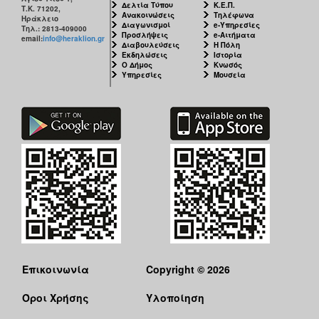
Δελτία Τύπου
Κ.Ε.Π.
Τ.Κ. 71202,
Ανακοινώσεις
Τηλέφωνα
Ηράκλειο
Διαγωνισμοί
e-Υπηρεσίες
Τηλ.: 2813-409000
Προσλήψεις
e-Αιτήματα
email:
info@heraklion.gr
Διαβουλεύσεις
Η Πόλη
Εκδηλώσεις
Ιστορία
Ο Δήμος
Κνωσός
Υπηρεσίες
Μουσεία
Επικοινωνία
Copyright © 2026
Όροι Χρήσης
Υλοποίηση