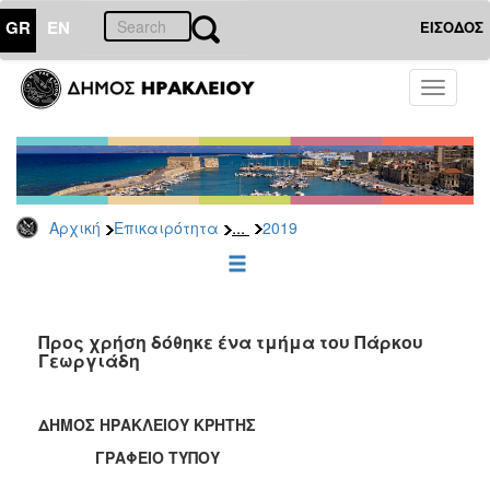
GR
EN
ΕΙΣΟΔΟΣ
ΕΠΙΚΑΙΡΟΤΗΤΑ
Toggle
navigati
Δελτία
Τύπου
Αρχείο
2026
...
Αρχική
Επικαιρότητα
2019
2025
2024
2023
2022
Προς χρήση δόθηκε ένα τμήμα του Πάρκου
Γεωργιάδη
2021
2020
ΔΗΜΟΣ ΗΡΑΚΛΕΙΟΥ ΚΡΗΤΗΣ
2019
ΓΡΑΦΕΙΟ ΤΥΠΟΥ
2018