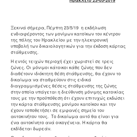
2017
2016
2015
Ξεκινά σήμερα, Πέμπτη 23/5/19 η εκδήλωση
2013
ενδιαφέροντος των μονίμων κατοίκων του κέντρου
της πόλης του Ηρακλείου με την ηλεκτρονική
2012
υποβολή των δικαιολογητικών για την έκδοση κάρτας
2011
στάθμευσης.
2010
Η εντός τειχών περιοχή έχει χωριστεί σε τρεις
ζώνες. Οι μόνιμοι κάτοικοι κάθε ζώνης που δεν
2006
διαθέτουν ιδιόκτητη θέση στάθμευσης, θα έχουν το
δικαίωμα να σταθμεύουν στις ειδικά
διαγραμμισμένες θέσεις στάθμευσης της ζώνης
στην οποία υπάγεται η διεύθυνση μόνιμης κατοικίας
τους με την προϋπόθεση ότι έχουν επιτυχώς εκδώσει
ΔΗΜΟΤΗΣ
την κάρτα στάθμευσης μονίμου κατοίκου και την
έχουν τοποθετήσει σε εμφανές σημείο του
ΕΠΙΣΚΕΠΤΗΣ
αυτοκινήτου τους. Το δικαίωμα αυτό θα είναι για
ένα αυτοκίνητο ανά οικογένεια. Η κάρτα θα
ΗΡΑΚΛΕΙΟ
εκδίδεται δωρεάν.
ΓΙΑ...