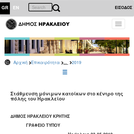
GR
EN
ΕΙΣΟΔΟΣ
ΕΠΙΚΑΙΡΟΤΗΤΑ
Toggle
navigati
Δελτία
Τύπου
Αρχείο
2026
...
Αρχική
Επικαιρότητα
2019
2025
2024
2023
2022
Στάθμευση μόνιμων κατοίκων στο κέντρο της
πόλης του Ηρακλείου
2021
2020
ΔΗΜΟΣ ΗΡΑΚΛΕΙΟΥ ΚΡΗΤΗΣ
2019
ΓΡΑΦΕΙΟ ΤΥΠΟΥ
2018
Ηράκλειο 23-05-2019