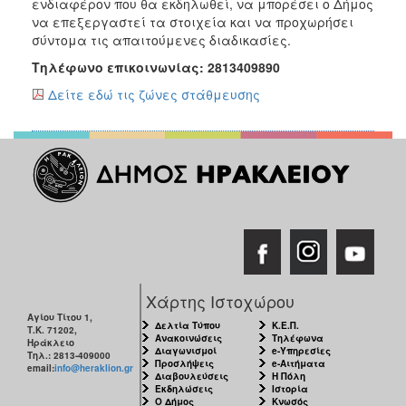
ενδιαφέρον που θα εκδηλωθεί, να μπορέσει ο Δήμος
να επεξεργαστεί τα στοιχεία και να προχωρήσει
σύντομα τις απαιτούμενες διαδικασίες.
Τηλέφωνο επικοινωνίας: 2813409890
Δείτε εδώ τις ζώνες στάθμευσης
Χάρτης Ιστοχώρου
Αγίου Τίτου 1,
Δελτία Τύπου
Κ.Ε.Π.
Τ.Κ. 71202,
Ανακοινώσεις
Τηλέφωνα
Ηράκλειο
Διαγωνισμοί
e-Υπηρεσίες
Τηλ.: 2813-409000
Προσλήψεις
e-Αιτήματα
email:
info@heraklion.gr
Διαβουλεύσεις
Η Πόλη
Εκδηλώσεις
Ιστορία
Ο Δήμος
Κνωσός