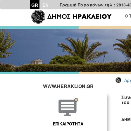
GR
EN
Γραμμή Παραπόνων τηλ : 2813-4
Ο 
Αρχ
WWW.HERAKLION.GR
Συν
του
ΔΗΜ
ΕΠΙΚΑΙΡΟΤΗΤΑ
ΓΡ