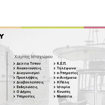
Χάρτης Ιστοχώρου
Δελτία Τύπου
Κ.Ε.Π.
Ανακοινώσεις
Τηλέφωνα
Διαγωνισμοί
e-Υπηρεσίες
Προσλήψεις
e-Αιτήματα
Διαβουλεύσεις
Η Πόλη
Εκδηλώσεις
Ιστορία
Ο Δήμος
Κνωσός
Υπηρεσίες
Μουσεία