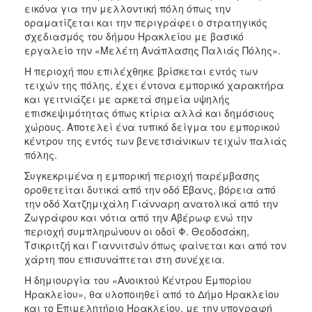
εικόνα για την μελλοντική πόλη όπως την
οραματίζεται και την περιγράφει ο στρατηγικός
σχεδιασμός του δήμου Ηρακλείου με βασικό
εργαλείο την «Μελέτη Ανάπλασης Παλιάς Πόλης».
Η περιοχή που επιλέχθηκε βρίσκεται εντός των
τειχών της πόλης, έχει έντονα εμπορικό χαρακτήρα
και γειτνιάζει με αρκετά σημεία υψηλής
επισκεψιμότητας όπως κτίρια αλλά και δημόσιους
χώρους. Αποτελεί ένα τυπικό δείγμα του εμπορικού
κέντρου της εντός των βενετσιάνικων τειχών παλιάς
πόλης.
Συγκεκριμένα η εμπορική περιοχή παρέμβασης
οροθετείται δυτικά από την οδό Έβανς, βόρεια από
την οδό Χατζημιχάλη Γιάνναρη ανατολικά από την
Ζωγράφου και νότια από την Αβέρωφ ενώ την
περιοχή συμπληρώνουν οι οδοί Φ. Θεοδοσάκη,
Τσικριτζή και Γιαννιτσών όπως φαίνεται και από τον
χάρτη που επισυνάπτεται στη συνέχεια.
Η δημιουργία του «Ανοικτού Κέντρου Εμπορίου
Ηρακλείου», θα υλοποιηθεί από το Δήμο Ηρακλείου
και το Επιμελητήριο Ηρακλείου, με την υπογραφή