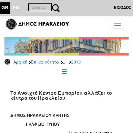
GR
EN
ΕΙΣΟΔΟΣ
ΕΠΙΚΑΙΡΟΤΗΤΑ
Toggle
navigati
Δελτία
Τύπου
Αρχείο
2026
...
Αρχική
Επικαιρότητα
2019
2025
2024
2023
2022
Το Ανοιχτό Κέντρο Εμπορίου αλλάζει το
κέντρο του Ηρακλείου
2021
2020
ΔΗΜΟΣ ΗΡΑΚΛΕΙΟΥ ΚΡΗΤΗΣ
2019
ΓΡΑΦΕΙΟ ΤΥΠΟΥ
2018
Ηράκλειο 15-02-2019