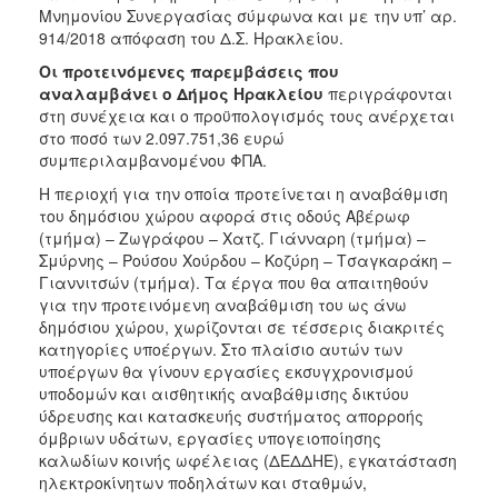
Μνημονίου Συνεργασίας σύμφωνα και με την υπ’ αρ.
914/2018 απόφαση του Δ.Σ. Ηρακλείου.
Οι προτεινόμενες παρεμβάσεις που
αναλαμβάνει ο Δήμος Ηρακλείου
περιγράφονται
στη συνέχεια και ο προϋπολογισμός τους ανέρχεται
στο ποσό των 2.097.751,36 ευρώ
συμπεριλαμβανομένου ΦΠΑ.
Η περιοχή για την οποία προτείνεται η αναβάθμιση
του δημόσιου χώρου αφορά στις οδούς Αβέρωφ
(τμήμα) – Ζωγράφου – Χατζ. Γιάνναρη (τμήμα) –
Σμύρνης – Ρούσου Χούρδου – Κοζύρη – Τσαγκαράκη –
Γιαννιτσών (τμήμα). Τα έργα που θα απαιτηθούν
για την προτεινόμενη αναβάθμιση του ως άνω
δημόσιου χώρου, χωρίζονται σε τέσσερις διακριτές
κατηγορίες υποέργων. Στο πλαίσιο αυτών των
υποέργων θα γίνουν εργασίες εκσυγχρονισμού
υποδομών και αισθητικής αναβάθμισης δικτύου
ύδρευσης και κατασκευής συστήματος απορροής
όμβριων υδάτων, εργασίες υπογειοποίησης
καλωδίων κοινής ωφέλειας (ΔΕΔΔΗΕ), εγκατάσταση
ηλεκτροκίνητων ποδηλάτων και σταθμών,