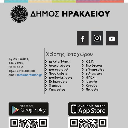
Χάρτης Ιστοχώρου
Αγίου Τίτου 1,
Δελτία Τύπου
Κ.Ε.Π.
Τ.Κ. 71202,
Ανακοινώσεις
Τηλέφωνα
Ηράκλειο
Διαγωνισμοί
e-Υπηρεσίες
Τηλ.: 2813-409000
Προσλήψεις
e-Αιτήματα
email:
info@heraklion.gr
Διαβουλεύσεις
Η Πόλη
Εκδηλώσεις
Ιστορία
Ο Δήμος
Κνωσός
Υπηρεσίες
Μουσεία