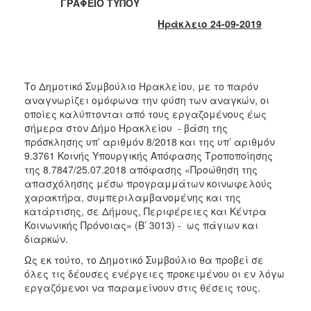
ΓΡΑΦΕΙΟ ΤΥΠΟΥ
2017
Ηράκλειο 24-09-2019
2016
2015
2013
Το Δημοτικό Συμβούλιο Ηρακλείου, με το παρόν
2012
αναγνωρίζει ομόφωνα την φύση των αναγκών, οι
2011
οποίες καλύπτονται από τους εργαζομένους έως
σήμερα στον Δήμο Ηρακλείου - βάση της
2010
πρόσκλησης υπ’ αριθμόν 8/2018 και της υπ’ αριθμόν
2006
9.3761 Κοινής Υπουργικής Απόφασης Τροποποίησης
της 8.7847/25.07.2018 απόφασης «Προώθηση της
απασχόλησης μέσω προγραμμάτων κοινωφελούς
χαρακτήρα, συμπεριλαμβανομένης και της
κατάρτισης, σε Δήμους, Περιφέρειες και Κέντρα
ΔΗΜΟΤΗΣ
Κοινωνικής Πρόνοιας» (Β’ 3013) - ως πάγιων και
διαρκών.
ΕΠΙΣΚΕΠΤΗΣ
Ως εκ τούτο, το Δημοτικό Συμβούλιο θα προβεί σε
όλες τις δέουσες ενέργειες προκειμένου οι εν λόγω
ΗΡΑΚΛΕΙΟ
εργαζόμενοι να παραμείνουν στις θέσεις τους.
ΓΙΑ...