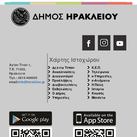
Χάρτης Ιστοχώρου
Αγίου Τίτου 1,
Δελτία Τύπου
Κ.Ε.Π.
Τ.Κ. 71202,
Ανακοινώσεις
Τηλέφωνα
Ηράκλειο
Διαγωνισμοί
e-Υπηρεσίες
Τηλ.: 2813-409000
Προσλήψεις
e-Αιτήματα
email:
info@heraklion.gr
Διαβουλεύσεις
Η Πόλη
Εκδηλώσεις
Ιστορία
Ο Δήμος
Κνωσός
Υπηρεσίες
Μουσεία