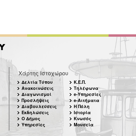
Χάρτης Ιστοχώρου
Δελτία Τύπου
Κ.Ε.Π.
Ανακοινώσεις
Τηλέφωνα
Διαγωνισμοί
e-Υπηρεσίες
Προσλήψεις
e-Αιτήματα
Διαβουλεύσεις
Η Πόλη
Εκδηλώσεις
Ιστορία
Ο Δήμος
Κνωσός
Υπηρεσίες
Μουσεία