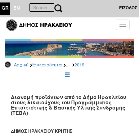
GR
EN
ΕΙΣΟΔΟΣ
ΕΠΙΚΑΙΡΟΤΗΤΑ
Toggle
navigati
Δελτία
Τύπου
Αρχείο
2026
...
Αρχική
Επικαιρότητα
2019
2025
2024
2023
2022
Διανομή προϊόντων από το Δήμο Ηρακλείου
στους δικαιούχους του Προγράμματος
2021
Επισιτιστικής & Βασικής Υλικής Συνδρομής
(ΤΕΒΑ)
2020
2019
ΔΗΜΟΣ ΗΡΑΚΛΕΙΟΥ ΚΡΗΤΗΣ
2018