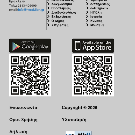
Ηράκλειο
Διαγωνισμοί
e-Υπηρεσίες
Τηλ.: 2813-409000
Προσλήψεις
e-Αιτήματα
email:
info@heraklion.gr
Διαβουλεύσεις
Η Πόλη
Εκδηλώσεις
Ιστορία
Ο Δήμος
Κνωσός
Υπηρεσίες
Μουσεία
Επικοινωνία
Copyright © 2026
Όροι Χρήσης
Υλοποίηση
Δήλωση