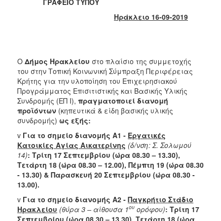
ΓΡΑΦΕΙΟ ΤΥΠΟΥ
2017
Ηράκλειο 16-09-2019
2016
2015
2013
Ο
Δήμος Ηρακλείου
στο πλαίσιο της συμμετοχής
2012
του στην Τοπική Κοινωνική Σύμπραξη Περιφέρειας
2011
Κρήτης για την υλοποίηση του Επιχειρησιακού
Προγράμματος Επισιτιστικής και Βασικής Υλικής
2010
Συνδρομής (ΕΠ Ι),
πραγματοποιεί διανομή
2006
προϊόντων
(κηπευτικά & είδη βασικής υλικής
συνδρομής)
ως εξής:
v
Για το σημείο διανομής Α1 -
Εργατικές
Κατοικίες Αγίας Αικατερίνης
(δ/νση: Σ. Σολωμού
14)
: Τρίτη 17 Σεπτεμβρίου (ώρα 08.30 – 13.30),
ΔΗΜΟΤΗΣ
Τετάρτη 18 (ώρα 08.30 – 12.00), Πέμπτη 19 (ώρα 08.30
- 13.30) & Παρασκευή 20 Σεπτεμβρίου (ώρα 08.30 -
ΕΠΙΣΚΕΠΤΗΣ
13.00).
v
Για το σημείο διανομής Α2 -
Παγκρήτιο Στάδιο
ΗΡΑΚΛΕΙΟ
ου
Ηρακλείου
(θύρα 3 – αίθουσα 1
ορόφου)
: Τρίτη 17
ΓΙΑ...
Σεπτεμβρίου (ώρα 08.30 – 13.30), Τετάρτη 18 (ώρα