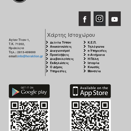
Χάρτης Ιστοχώρου
Αγίου Τίτου 1,
Δελτία Τύπου
Κ.Ε.Π.
Τ.Κ. 71202,
Ανακοινώσεις
Τηλέφωνα
Ηράκλειο
Διαγωνισμοί
e-Υπηρεσίες
Τηλ.: 2813-409000
Προσλήψεις
e-Αιτήματα
email:
info@heraklion.gr
Διαβουλεύσεις
Η Πόλη
Εκδηλώσεις
Ιστορία
Ο Δήμος
Κνωσός
Υπηρεσίες
Μουσεία