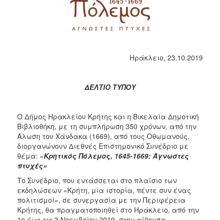
2017
2016
2015
2013
Ηράκλειο, 23.10.2019
2012
2011
ΔΕΛΤΙΟ ΤΥΠΟΥ
2010
2006
Ο Δήμος Ηρακλείου Κρήτης και η Βικελαία Δημοτική
Βιβλιοθήκη, με τη συμπλήρωση 350 χρόνων, από την
Άλωση του Χάνδακα (1669), από τους Οθωμανούς,
διοργανώνουν Διεθνές Επιστημονικό Συνέδριο με
θέμα: «
Κρητικός Πόλεμος, 1645-1669: Άγνωστες
ΔΗΜΟΤΗΣ
πτυχές»
ΕΠΙΣΚΕΠΤΗΣ
Το Συνέδριο, που εντάσσεται στο πλαίσιο των
εκδηλώσεων «Κρήτη, μία ιστορία, πέντε συν ένας
πολιτισμοί», σε συνεργασία με την Περιφέρεια
ΗΡΑΚΛΕΙΟ
ΓΙΑ...
Κρήτης, θα πραγματοποιηθεί στο Ηράκλειο, από την
1η έως τις 3 Νοεμβρίου 2019, στην αίθουσα