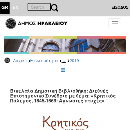
GR
EN
ΕΙΣΟΔΟΣ
ΕΠΙΚΑΙΡΟΤΗΤΑ
Toggle
navigati
Δελτία
Τύπου
Αρχείο
2026
...
Αρχική
Επικαιρότητα
2019
2025
2024
2023
2022
Βικελαία Δημοτική Βιβλιοθήκη: Διεθνές
Επιστημονικό Συνέδριο με θέμα: «Κρητικός
2021
Πόλεμος, 1645-1669: Άγνωστες πτυχές»
2020
2019
2018