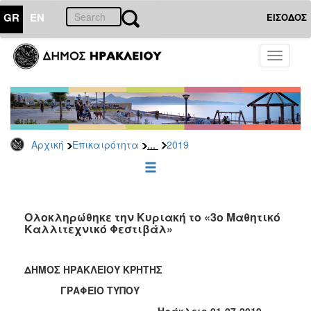
GR
EN
ΕΙΣΟΔΟΣ
ΕΠΙΚΑΙΡΟΤΗΤΑ
Toggle
navigati
Δελτία
Τύπου
Αρχείο
2026
...
Αρχική
Επικαιρότητα
2019
2025
2024
2023
2022
Ολοκληρώθηκε την Κυριακή το «3ο Μαθητικό
Καλλιτεχνικό Φεστιβάλ»
2021
2020
ΔΗΜΟΣ ΗΡΑΚΛΕΙΟΥ ΚΡΗΤΗΣ
2019
ΓΡΑΦΕΙΟ ΤΥΠΟΥ
2018
Ηράκλειο 01-07-2019