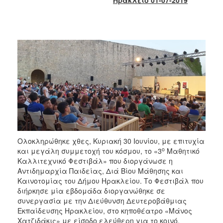
2017
2016
2015
2013
2012
2011
2010
2006
Ολοκληρώθηκε χθες, Κυριακή 30 Ιουνίου, με επιτυχία
ο
και μεγάλη συμμετοχή του κόσμου, το «3
Μαθητικό
ΔΗΜΟΤΗΣ
Καλλιτεχνικό Φεστιβάλ» που διοργάνωσε η
Αντιδημαρχία Παιδείας, Διά Βίου Μάθησης και
Καινοτομίας του Δήμου Ηρακλείου. Το Φεστιβάλ που
ΕΠΙΣΚΕΠΤΗΣ
διήρκησε μία εβδομάδα διοργανώθηκε σε
συνεργασία με την Διεύθυνση Δευτεροβάθμιας
ΗΡΑΚΛΕΙΟ
Εκπαίδευσης Ηρακλείου, στο κηποθέατρο «Μάνος
ΓΙΑ...
Χατζιδάκις» με είσοδο ελεύθερη για το κοινό.