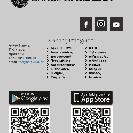
Χάρτης Ιστοχώρου
Αγίου Τίτου 1,
Δελτία Τύπου
Κ.Ε.Π.
Τ.Κ. 71202,
Ανακοινώσεις
Τηλέφωνα
Ηράκλειο
Διαγωνισμοί
e-Υπηρεσίες
Τηλ.: 2813-409000
Προσλήψεις
e-Αιτήματα
email:
info@heraklion.gr
Διαβουλεύσεις
Η Πόλη
Εκδηλώσεις
Ιστορία
Ο Δήμος
Κνωσός
Υπηρεσίες
Μουσεία