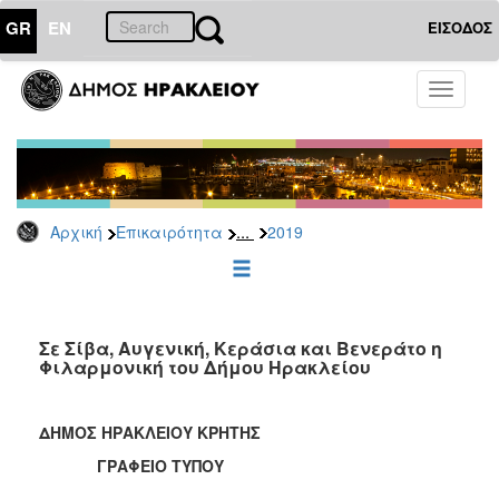
GR
EN
ΕΙΣΟΔΟΣ
ΕΠΙΚΑΙΡΟΤΗΤΑ
Toggle
navigati
Δελτία
Τύπου
Αρχείο
2026
...
Αρχική
Επικαιρότητα
2019
2025
2024
2023
2022
Σε Σίβα, Αυγενική, Κεράσια και Βενεράτο η
Φιλαρμονική του Δήμου Ηρακλείου
2021
2020
ΔΗΜΟΣ ΗΡΑΚΛΕΙΟΥ ΚΡΗΤΗΣ
2019
ΓΡΑΦΕΙΟ ΤΥΠΟΥ
2018