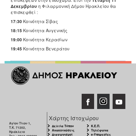
επισκέψεων στην ενδοχώρα. Έτσι την
Τετάρτη 11
Δεκεμβρίου
η Φιλαρμονική Δήμου Ηρακλείου θα
επισκεφθεί :
17:30
Κοινότητα Σίβας
18:15
Κοινότητα Αυγενικής
19:00
Κοινότητα Κερασίων
19:45
Κοινότητα Βενεράτου
Χάρτης Ιστοχώρου
Αγίου Τίτου 1,
Δελτία Τύπου
Κ.Ε.Π.
Τ.Κ. 71202,
Ανακοινώσεις
Τηλέφωνα
Ηράκλειο
Διαγωνισμοί
e-Υπηρεσίες