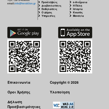
Τηλ.: 2813-409000
Προσλήψεις
e-Αιτήματα
email:
info@heraklion.gr
Διαβουλεύσεις
Η Πόλη
Εκδηλώσεις
Ιστορία
Ο Δήμος
Κνωσός
Υπηρεσίες
Μουσεία
Επικοινωνία
Copyright © 2026
Όροι Χρήσης
Υλοποίηση
Δήλωση
Προσβασιμότητας