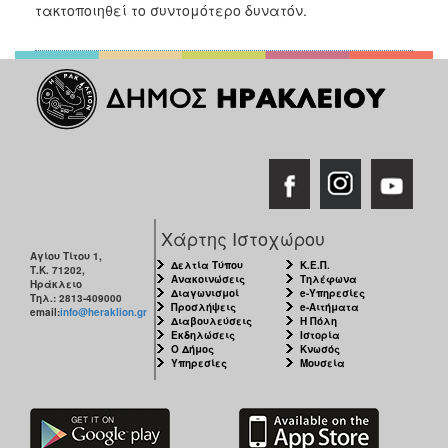
τακτοποιηθεί το συντομότερο δυνατόν.
2017
2016
2015
2013
2012
2011
2010
2006
Χάρτης Ιστοχώρου
Αγίου Τίτου 1,
Δελτία Τύπου
Κ.Ε.Π.
Τ.Κ. 71202,
Ανακοινώσεις
Τηλέφωνα
Ηράκλειο
Διαγωνισμοί
e-Υπηρεσίες
Τηλ.: 2813-409000
Προσλήψεις
e-Αιτήματα
email:
info@heraklion.gr
ΔΗΜΟΤΗΣ
Διαβουλεύσεις
Η Πόλη
Εκδηλώσεις
Ιστορία
Ο Δήμος
Κνωσός
ΕΠΙΣΚΕΠΤΗΣ
Υπηρεσίες
Μουσεία
ΗΡΑΚΛΕΙΟ
ΓΙΑ...