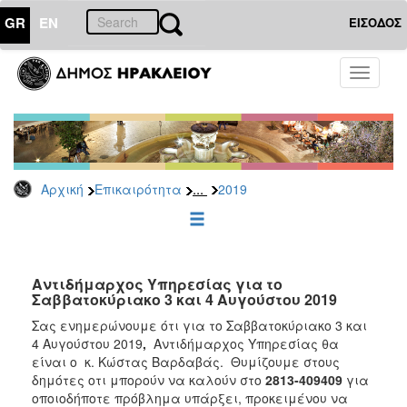
GR
EN
ΕΙΣΟΔΟΣ
ΕΠΙΚΑΙΡΟΤΗΤΑ
Toggle
navigati
Δελτία
Τύπου
Αρχείο
2026
...
Αρχική
Επικαιρότητα
2019
2025
2024
2023
2022
Αντιδήμαρχος Υπηρεσίας για το
Σαββατοκύριακο 3 και 4 Αυγούστου 2019
2021
Σας ενημερώνουμε ότι για το Σαββατοκύριακο 3 και
2020
4 Αυγούστου 2019
,
Αντιδήμαρχος Υπηρεσίας θα
είναι ο κ. Κώστας Βαρδαβάς. Θυμίζουμε στους
2019
δημότες οτι μπορούν να καλούν στο
2813-409409
για
2018
οποιοδήποτε πρόβλημα υπάρξει, προκειμένου να