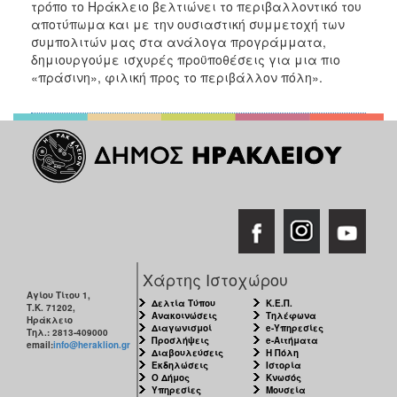
τρόπο το Ηράκλειο βελτιώνει το περιβαλλοντικό του
αποτύπωμα και με την ουσιαστική συμμετοχή των
συμπολιτών μας στα ανάλογα προγράμματα,
δημιουργούμε ισχυρές προϋποθέσεις για μια πιο
«πράσινη», φιλική προς το περιβάλλον πόλη».
Χάρτης Ιστοχώρου
Αγίου Τίτου 1,
Δελτία Τύπου
Κ.Ε.Π.
Τ.Κ. 71202,
Ανακοινώσεις
Τηλέφωνα
Ηράκλειο
Διαγωνισμοί
e-Υπηρεσίες
Τηλ.: 2813-409000
Προσλήψεις
e-Αιτήματα
email:
info@heraklion.gr
Διαβουλεύσεις
Η Πόλη
Εκδηλώσεις
Ιστορία
Ο Δήμος
Κνωσός
Υπηρεσίες
Μουσεία