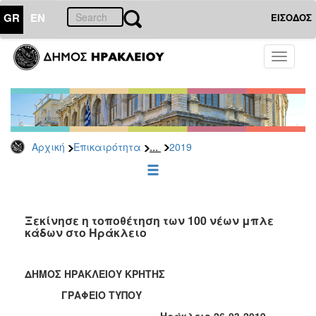
GR
EN
ΕΙΣΟΔΟΣ
ΕΠΙΚΑΙΡΟΤΗΤΑ
Toggle
navigati
Δελτία
Τύπου
Αρχείο
2026
...
Αρχική
Επικαιρότητα
2019
2025
2024
2023
2022
Ξεκίνησε η τοποθέτηση των 100 νέων μπλε
κάδων στο Ηράκλειο
2021
2020
ΔΗΜΟΣ ΗΡΑΚΛΕΙΟΥ ΚΡΗΤΗΣ
2019
ΓΡΑΦΕΙΟ ΤΥΠΟΥ
2018
Ηράκλειο 26-03-2019