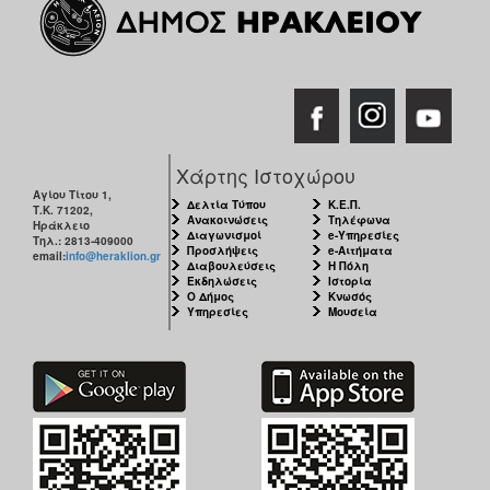
Χάρτης Ιστοχώρου
Αγίου Τίτου 1,
Δελτία Τύπου
Κ.Ε.Π.
Τ.Κ. 71202,
Ανακοινώσεις
Τηλέφωνα
Ηράκλειο
Διαγωνισμοί
e-Υπηρεσίες
Τηλ.: 2813-409000
Προσλήψεις
e-Αιτήματα
email:
info@heraklion.gr
Διαβουλεύσεις
Η Πόλη
Εκδηλώσεις
Ιστορία
Ο Δήμος
Κνωσός
Υπηρεσίες
Μουσεία