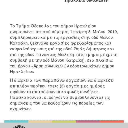
2017
2016
2015
Το Τμήμα Οδοποιίας του Δήμου Ηρακλείου
2013
ενημερώνει ότι από σήμερα, Τετάρτη 8 Μαΐου 2019,
συμπληρωματικά με τις εργασίες στην οδό Μάνου
2012
Κατράκη, ξεκινάνε εργασίες φρεζαρίσματος και
2011
ασφαλτόστρωσης επί της οδού Θεάς Δήμητρας και
επί της οδού Παναγίας Μαλεβή (στο τμήμα μέχρι τη
2010
συμβολή με την οδό Μάνου Κατράκη), στα πλαίσια
2006
του έργου «Άρση ανωμαλιών οδοστρωμάτων Δήμου
Ηρακλείου».
Η διάρκεια των παραπάνω εργασιών θα διαρκέσει
επιπλέον περίπου τρεις (3) εργάσιμες ημέρες
εφόσον το επιτρέψουν οι καιρικές συνθήκες.
ΔΗΜΟΤΗΣ
Παρακαλούνται οι οδηγοί να συμβουλεύονται τις
σημάνσεις που θα καθορίζουν τις πορείες των
ΕΠΙΣΚΕΠΤΗΣ
οχημάτων.
ΗΡΑΚΛΕΙΟ
ΓΙΑ...