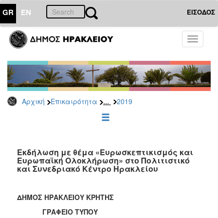
GR
EN
ΕΙΣΟΔΟΣ
ΕΠΙΚΑΙΡΟΤΗΤΑ
Toggle
navigati
Δελτία
Τύπου
Αρχείο
2026
...
Αρχική
Επικαιρότητα
2019
2025
2024
2023
2022
Εκδήλωση με θέμα «Ευρωσκεπτικισμός και
Ευρωπαϊκή Ολοκλήρωση» στο Πολιτιστικό
2021
και Συνεδριακό Κέντρο Ηρακλείου
2020
2019
ΔΗΜΟΣ ΗΡΑΚΛΕΙΟΥ ΚΡΗΤΗΣ
2018
ΓΡΑΦΕΙΟ ΤΥΠΟΥ