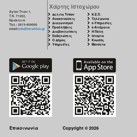
Χάρτης Ιστοχώρου
Αγίου Τίτου 1,
Δελτία Τύπου
Κ.Ε.Π.
Τ.Κ. 71202,
Ανακοινώσεις
Τηλέφωνα
Ηράκλειο
Διαγωνισμοί
e-Υπηρεσίες
Τηλ.: 2813-409000
Προσλήψεις
e-Αιτήματα
email:
info@heraklion.gr
Διαβουλεύσεις
Η Πόλη
Εκδηλώσεις
Ιστορία
Ο Δήμος
Κνωσός
Υπηρεσίες
Μουσεία
Επικοινωνία
Copyright © 2026