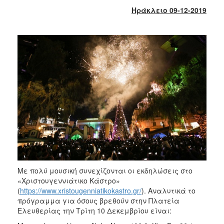
2017
Ηράκλειο 09-12-2019
2016
2015
2013
2012
2011
2010
2006
ΔΗΜΟΤΗΣ
Με πολύ μουσική συνεχίζονται οι εκδηλώσεις στο
«Χριστουγεννιάτικο Κάστρο»
ΕΠΙΣΚΕΠΤΗΣ
(
https://www.xristougenniatikokastro.gr/
). Αναλυτικά το
πρόγραμμα για όσους βρεθούν στην Πλατεία
ΗΡΑΚΛΕΙΟ
Ελευθερίας την Τρίτη 10 Δεκεμβρίου είναι:
ΓΙΑ...