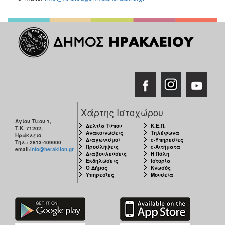
Χάρτης Ιστοχώρου
Αγίου Τίτου 1,
Δελτία Τύπου
Κ.Ε.Π.
Τ.Κ. 71202,
Ανακοινώσεις
Τηλέφωνα
Ηράκλειο
Διαγωνισμοί
e-Υπηρεσίες
Τηλ.: 2813-409000
Προσλήψεις
e-Αιτήματα
email:
info@heraklion.gr
Διαβουλεύσεις
Η Πόλη
Εκδηλώσεις
Ιστορία
Ο Δήμος
Κνωσός
Υπηρεσίες
Μουσεία