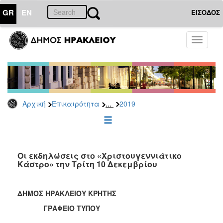
GR
EN
ΕΙΣΟΔΟΣ
ΕΠΙΚΑΙΡΟΤΗΤΑ
Toggle
navigati
Δελτία
Τύπου
Αρχείο
2026
...
Αρχική
Επικαιρότητα
2019
2025
2024
2023
2022
Οι εκδηλώσεις στο «Χριστουγεννιάτικο
Κάστρο» την Τρίτη 10 Δεκεμβρίου
2021
2020
ΔΗΜΟΣ ΗΡΑΚΛΕΙΟΥ ΚΡΗΤΗΣ
2019
ΓΡΑΦΕΙΟ ΤΥΠΟΥ
2018