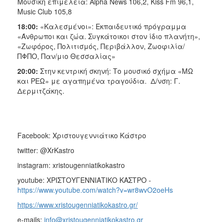
Μουσική επιμέλεια: Alpha Νews 106,2, Κiss Fm 96,1,
Music Club 105,8
18:00:
«Καλεσμένοι»: Εκπαιδευτικό πρόγραμμα
«Άνθρωποι και ζώα. Συγκάτοικοι στον ίδιο πλανήτη»,
«Ζωφόρος, Πολιτισμός, Περιβάλλον, Ζωοφιλία/
ΠΦΠΟ, Παν/μιο Θεσσαλίας»
20:00:
Στην κεντρική σκηνή: Το μουσικό σχήμα «ΜΩ
και ΡΕΩ» με αγαπημένα τραγούδια. Δ/νση: Γ.
Δερμιτζάκης.
Facebook: Χριστουγεννιάτικο Κάστρο
twitter: @XrKastro
instagram: xristougenniatikokastro
youtube: ΧΡΙΣΤΟΥΓΕΝΝΙΑΤΙΚΟ ΚΑΣΤΡΟ -
https://www.youtube.com/watch?v=wr8wvO2oeHs
https://www.xristougenniatikokastro.gr/
e-mails:
info@xristougenniatikokastro.gr