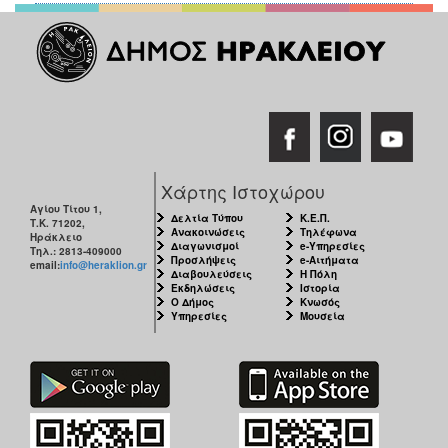
Χάρτης Ιστοχώρου
Αγίου Τίτου 1,
Δελτία Τύπου
Κ.Ε.Π.
Τ.Κ. 71202,
Ανακοινώσεις
Τηλέφωνα
Ηράκλειο
Διαγωνισμοί
e-Υπηρεσίες
Τηλ.: 2813-409000
Προσλήψεις
e-Αιτήματα
email:
info@heraklion.gr
Διαβουλεύσεις
Η Πόλη
Εκδηλώσεις
Ιστορία
Ο Δήμος
Κνωσός
Υπηρεσίες
Μουσεία