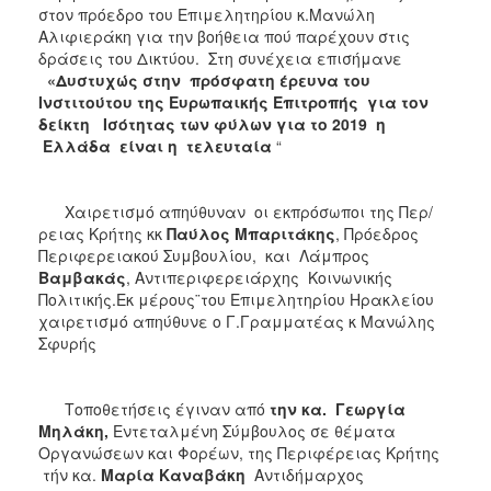
στον πρόεδρο του Επιμελητηρίου κ.Μανώλη
Αλιφιεράκη για την βοήθεια πού παρέχουν στις
δράσεις του Δικτύου. Στη συνέχεια επισήμανε
«Δυστυχώς στην πρόσφατη έρευνα του
Ινστιτούτου της Ευρωπαικής Επιτροπής για τον
δείκτη Ισότητας των φύλων για το 2019 η
Ελλάδα είναι η τελευταία
“
Χαιρετισμό απηύθυναν οι εκπρόσωποι της Περ/
ρειας Κρήτης κκ
Παύλος
Μπαριτάκης
, Πρόεδρος
Περιφερειακού Συμβουλίου, και Λάμπρος
Βαμβακάς
, Αντιπεριφερειάρχης Κοινωνικής
Πολιτικής.Εκ μέρους¨του Επιμελητηρίου Ηρακλείου
χαιρετισμό απηύθυνε ο Γ.Γραμματέας κ Μανώλης
Σφυρής
Τοποθετήσεις έγιναν από
την κα. Γεωργία
Μηλάκη,
Εντεταλμένη Σύμβουλος σε θέματα
Οργανώσεων και Φορέων, της Περιφέρειας Κρήτης
τήν κα.
Μαρία Καναβάκη
Αντιδήμαρχος