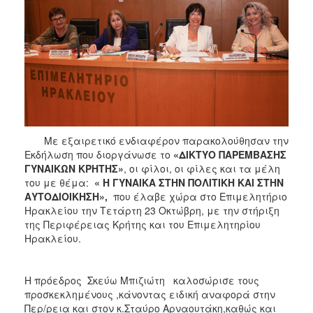
2017
2016
2015
2013
2012
2011
2010
Με εξαιρετικό ενδιαφέρον παρακολούθησαν την
Εκδήλωση που διοργάνωσε το
«ΔΙΚΤΥΟ
ΠΑΡΕΜΒΑΣΗΣ
2006
ΓΥΝΑΙΚΩΝ ΚΡΗΤΗΣ»
, οι φίλοι, οι φίλες και τα μέλη
του με θέμα:
« Η ΓΥΝΑΙΚΑ ΣΤΗΝ ΠΟΛΙΤΙΚΗ ΚΑΙ ΣΤΗΝ
ΑΥΤΟΔΙΟΙΚΗΣΗ»,
που έλαβε χώρα στο Επιμελητήριο
Ηρακλείου την Τετάρτη 23 Οκτώβρη, με την στήριξη
ΔΗΜΟΤΗΣ
της Περιφέρειας Κρήτης και του Επιμελητηρίου
Ηρακλείου.
ΕΠΙΣΚΕΠΤΗΣ
H πρόεδρος Σκεύω Μπιζιώτη καλοσώρισε τους
ΗΡΑΚΛΕΙΟ
προσκεκλημένους ,κάνοντας ειδική αναφορά στην
ΓΙΑ...
Περ/ρεια και στον κ.Σταύρο Αρναουτάκη,καθώς και