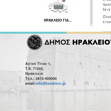
πραγ
δειγ
Όλοι
ΗΡΑΚΛΕΙΟ ΓΙΑ...
είνα
Αγίου Τίτου 1,
Τ.Κ. 71202,
Ηράκλειο
Τηλ.: 2813-409000
email:
info@heraklion.gr