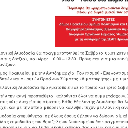
οντική Αιμοδοσία θα πραγματοποιηθεί το Σάββατο 05.01.2019 σ
ιο της Λότζια), και ώρες 10:00 – 13:30. Πρόκειται για μια κοι
ονίζουν:
μος Ηρακλείου με την Αντιδημαρχία Πολιτισμού - Εθελοντισμ
δοτών και Δωρητών Οργάνων Σώματος «Αιματοκρήτης» με την π
ελοντική Αιμοδοσία πραγματοποιείται το πρώτο και τρίτο Σάβ
υτήν την κοινή προσπάθεια, καλούνται όλοι να συμμετάσχουν. 
τος ούτε διαχείριση αίματος. Κάθε Εθελοντής Αιμοδότης θα λ
έχει και με την οποία μπορεί να καλύψει τυχόν μελλοντική ανά
μοδοσία απευθύνεται σε όλους όσους θέλουν να δώσουν αίμα! 
δας αιμοδοσίας του Βενιζελείου Νοσοκομείου θα πραγματοποι
ι παρόντες για να λύσουν κάθε απορία σας και να κάνουν την