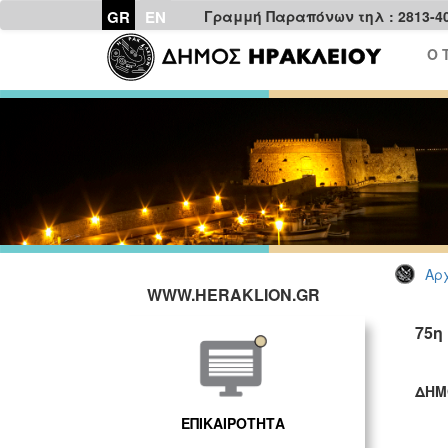
GR
EN
Γραμμή Παραπόνων τηλ : 2813-4
Ο 
Αρχ
WWW.HERAKLION.GR
75η
ΔΗΜ
ΓΡ
ΕΠΙΚΑΙΡΟΤΗΤΑ