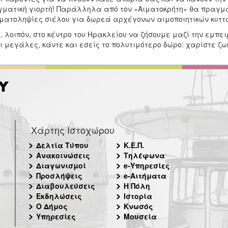
ματική γιορτή! Παράλληλα από τον «Αιματοκρήτη» θα πραγμα
ματοληψίες σιέλου για δωρεά αρχέγονων αιμοποιητικών κυττ
, λοιπόν, στο κέντρο του Ηρακλείου να ζήσουμε μαζί την εμπε
ι μεγάλες, κάντε και εσείς το πολυτιμότερο δώρο: χαρίστε ζω
Χάρτης Ιστοχώρου
Δελτία Τύπου
Κ.Ε.Π.
Ανακοινώσεις
Τηλέφωνα
Διαγωνισμοί
e-Υπηρεσίες
Προσλήψεις
e-Αιτήματα
Διαβουλεύσεις
Η Πόλη
Εκδηλώσεις
Ιστορία
Ο Δήμος
Κνωσός
Υπηρεσίες
Μουσεία