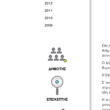
2012
2011
2010
2006
Εθελ
Αίθρ
συντ
O Δή
Αιμο
ΔΗΜΟΤΗΣ
Η Εθ
Σ’ α
αίμα
ήδη 
ΕΠΙΣΚΕΠΤΗΣ
Η αι
μονά
είνα