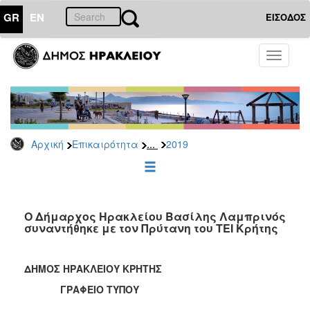
GR
EN
ΕΙΣΟΔΟΣ
ΕΠΙΚΑΙΡΟΤΗΤΑ
Toggle
navigati
Δελτία
Τύπου
Αρχείο
2026
...
Αρχική
Επικαιρότητα
2019
2025
2024
2023
2022
Ο Δήμαρχος Ηρακλείου Βασίλης Λαμπρινός
συναντήθηκε με τον Πρύτανη του ΤΕΙ Κρήτης
2021
2020
ΔΗΜΟΣ ΗΡΑΚΛΕΙΟΥ ΚΡΗΤΗΣ
2019
ΓΡΑΦΕΙΟ ΤΥΠΟΥ
2018