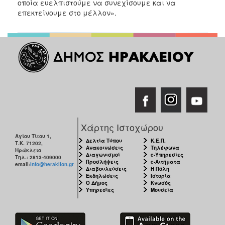
οποία ευελπιστούμε να συνεχίσουμε και να
επεκτείνουμε στο μέλλον».
Χάρτης Ιστοχώρου
Αγίου Τίτου 1,
Δελτία Τύπου
Κ.Ε.Π.
Τ.Κ. 71202,
Ανακοινώσεις
Τηλέφωνα
Ηράκλειο
Διαγωνισμοί
e-Υπηρεσίες
Τηλ.: 2813-409000
Προσλήψεις
e-Αιτήματα
email:
info@heraklion.gr
Διαβουλεύσεις
Η Πόλη
Εκδηλώσεις
Ιστορία
Ο Δήμος
Κνωσός
Υπηρεσίες
Μουσεία