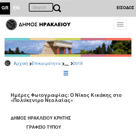
GR
EN
ΕΙΣΟΔΟΣ
ΕΠΙΚΑΙΡΟΤΗΤΑ
Toggle
navigati
Δελτία
Τύπου
Αρχείο
2026
...
Αρχική
Επικαιρότητα
2019
2025
2024
2023
2022
Ημέρες Φωτογραφίας: Ο Νίκος Κικάκης στο
«Πολύκεντρο Νεολαίας»
2021
2020
ΔΗΜΟΣ ΗΡΑΚΛΕΙΟΥ ΚΡΗΤΗΣ
2019
ΓΡΑΦΕΙΟ ΤΥΠΟΥ
2018