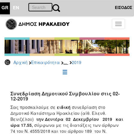
GR
EN
ΕΙΣΟΔΟΣ
ΕΠΙΚΑΙΡΟΤΗΤΑ
Toggle
navigati
Δελτία
Τύπου
Αρχείο
2026
...
Αρχική
Επικαιρότητα
2019
2025
2024
2023
2022
Συνεδρίαση Δημοτικού Συμβουλίου στις 02-
12-2019
2021
Σας προσκαλούμε σε
ειδική
συνεδρίαση στο
2020
Δημοτικό Κατάστημα Ηρακλείου (αίθ. Ελευθ.
Βενιζέλου)
την Δευτέρα 02 Δεκεμβρίου 2019 και
2019
ώρα 17.55,
σύμφωνα με τις διατάξεις των άρθρων
2018
74 του Ν. 4555/2018 και του άρθρου 189 του Ν.