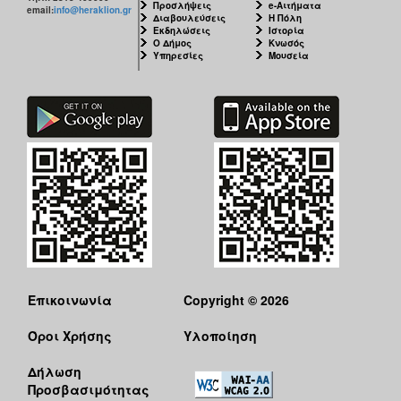
Προσλήψεις
e-Αιτήματα
email:
info@heraklion.gr
Διαβουλεύσεις
Η Πόλη
Εκδηλώσεις
Ιστορία
Ο Δήμος
Κνωσός
Υπηρεσίες
Μουσεία
Επικοινωνία
Copyright © 2026
Όροι Χρήσης
Υλοποίηση
Δήλωση
Προσβασιμότητας