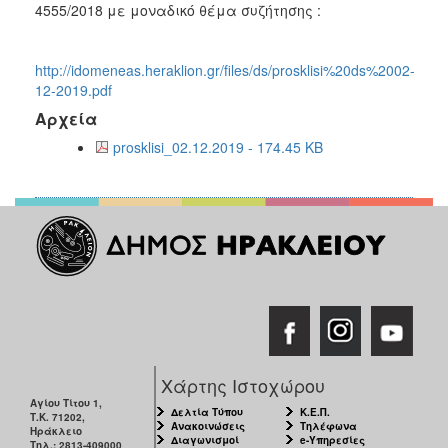
4555/2018 με μοναδικό θέμα συζήτησης :
2017
2016
http://idomeneas.heraklion.gr/files/ds/prosklisi%20ds%2002-
2015
12-2019.pdf
2013
Αρχεία
2012
prosklisi_02.12.2019 - 174.45 KB
2011
2010
2006
ΔΗΜΟΤΗΣ
ΕΠΙΣΚΕΠΤΗΣ
Χάρτης Ιστοχώρου
Αγίου Τίτου 1,
ΗΡΑΚΛΕΙΟ
Δελτία Τύπου
Κ.Ε.Π.
Τ.Κ. 71202,
ΓΙΑ...
Ανακοινώσεις
Τηλέφωνα
Ηράκλειο
Διαγωνισμοί
e-Υπηρεσίες
Τηλ.: 2813-409000