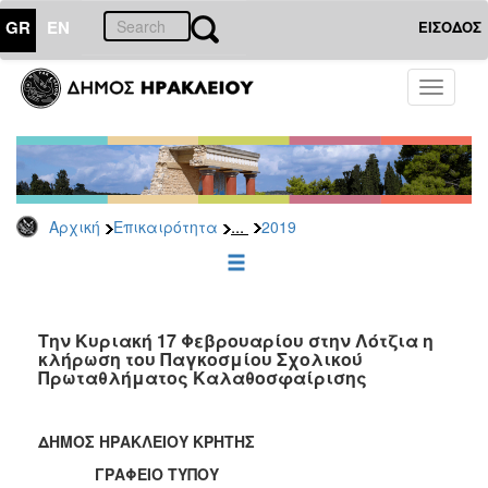
GR
EN
ΕΙΣΟΔΟΣ
ΕΠΙΚΑΙΡΟΤΗΤΑ
Toggle
navigati
Δελτία
Τύπου
Αρχείο
2026
...
Αρχική
Επικαιρότητα
2019
2025
2024
2023
2022
Την Κυριακή 17 Φεβρουαρίου στην Λότζια η
κλήρωση του Παγκοσμίου Σχολικού
2021
Πρωταθλήματος Καλαθοσφαίρισης
2020
2019
ΔΗΜΟΣ ΗΡΑΚΛΕΙΟΥ ΚΡΗΤΗΣ
2018
ΓΡΑΦΕΙΟ ΤΥΠΟΥ