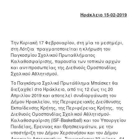
2017
2016
Ηράκλειο 15-02-2019
2015
2013
2012
Την Κυριακή 17 Φεβρουαρίου, στη μία το μεσημέρι,
στη Λότζια πραγματοποιείται η κλήρωση του
2011
Παγκοσμίου Σχολικού Πρωταθλήματος
2010
Καλαθοσφαίρισης, παρουσία των τοπικών αρχών
και αντιπροσωπείας της Διεθνούς Ομοσπονδίας
2006
Σχολικού Αθλητισμού.
Το Παγκόσμιο Σχολικό Πρωτάθλημα Μπάσκετ θα
διεξαχθεί στο Ηράκλειο, από τις 12 έως τις 20
Απριλίου 2019 και αποτελεί συνδιοργάνωση του
ΔΗΜΟΤΗΣ
Δήμου Ηρακλείου, της Περιφερειακής Διεύθυνσης
Εκπαίδευσης Κρήτης, της Περιφέρειας Κρήτης, της
ΕΠΙΣΚΕΠΤΗΣ
Διεθνούς Ομοσπονδίας Σχολικού Αθλητισμού-
Καλαθοσφαίριση (ISF-Basketball) και του Υπουργείου
Παιδείας, Έρευνας και Θρησκευμάτων, με την
ΗΡΑΚΛΕΙΟ
ΓΙΑ...
υποστήριξη του Δήμου Χερσονήσου και του Δήμου
Αρχανών-Αστερουσίων. Συμμετέχουν 32 χώρες, 64