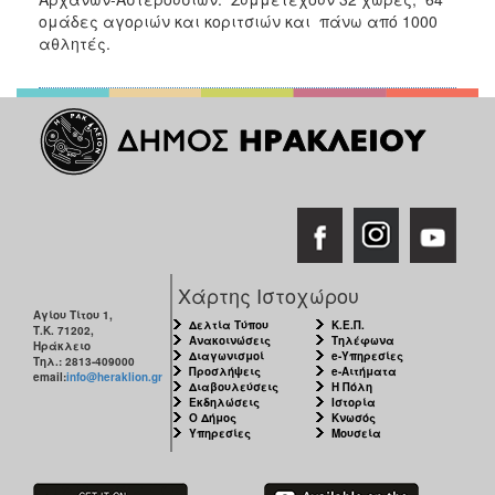
ομάδες αγοριών και κοριτσιών και πάνω από 1000
αθλητές.
Χάρτης Ιστοχώρου
Αγίου Τίτου 1,
Δελτία Τύπου
Κ.Ε.Π.
Τ.Κ. 71202,
Ανακοινώσεις
Τηλέφωνα
Ηράκλειο
Διαγωνισμοί
e-Υπηρεσίες
Τηλ.: 2813-409000
Προσλήψεις
e-Αιτήματα
email:
info@heraklion.gr
Διαβουλεύσεις
Η Πόλη
Εκδηλώσεις
Ιστορία
Ο Δήμος
Κνωσός
Υπηρεσίες
Μουσεία