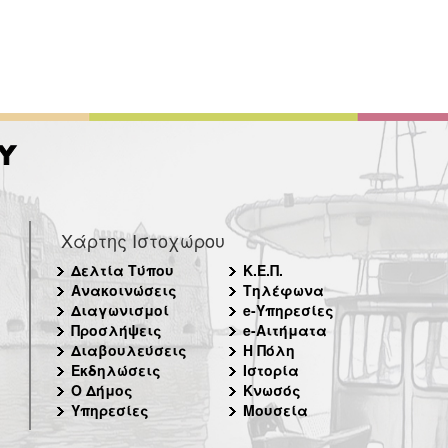
Χάρτης Ιστοχώρου
Δελτία Τύπου
Κ.Ε.Π.
Ανακοινώσεις
Τηλέφωνα
Διαγωνισμοί
e-Υπηρεσίες
Προσλήψεις
e-Αιτήματα
Διαβουλεύσεις
Η Πόλη
Εκδηλώσεις
Ιστορία
Ο Δήμος
Κνωσός
Υπηρεσίες
Μουσεία