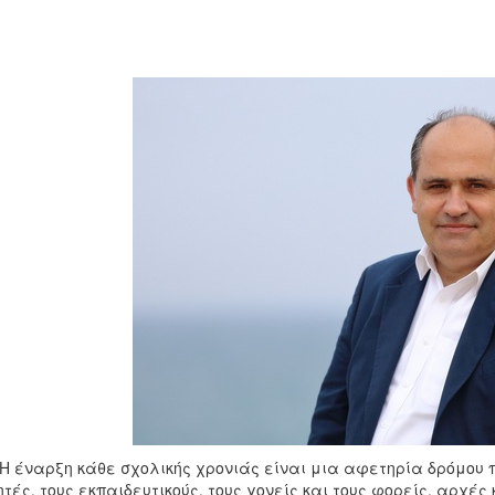
ναρξη κάθε σχολικής χρονιάς είναι μια αφετηρία δρόμου πο
τές, τους εκπαιδευτικούς, τους γονείς και τους φορείς, αρχές