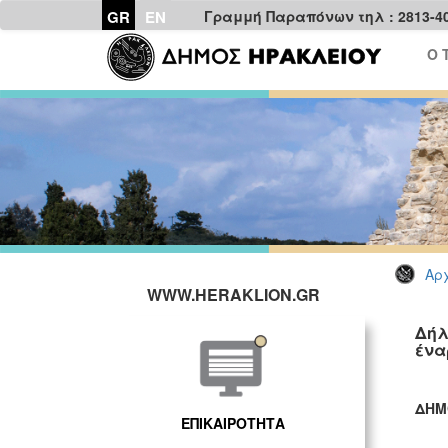
GR
EN
Γραμμή Παραπόνων τηλ : 2813-4
Ο 
Αρχ
WWW.HERAKLION.GR
Δήλ
ένα
ΔΗΜ
ΕΠΙΚΑΙΡΟΤΗΤΑ
ΓΡ