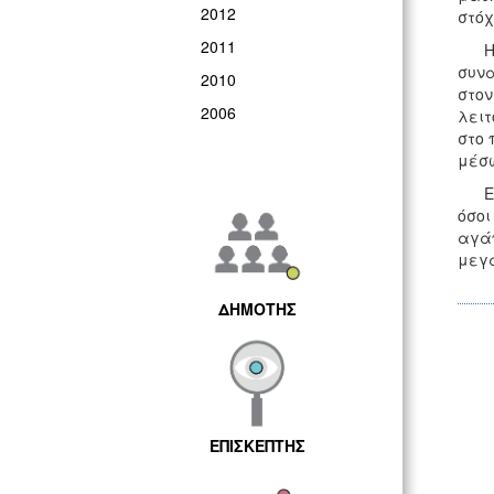
2012
στόχ
2011
Η Αν
συνα
2010
στον
2006
λειτ
στο 
μέσω
Εύχο
όσοι
αγάπ
μεγ
ΔΗΜΟΤΗΣ
ΕΠΙΣΚΕΠΤΗΣ